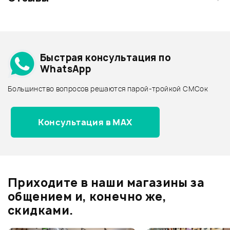
Загрузите свои фотографии купленного товара и получите
+1000 бонусов
.
Смарт-навигатор
Добавить свое фото
Подробнее о INVOLIGHT
Быстрая консультация по
Архив товаров - дешевле
WhatsApp
Архив товаров - дороже
Большинство вопросов решаются парой-тройкой СМСок
Все товары INVOLIGHT
Архив товаров - новинки
Консультация в MAX
Отзывы
Оставьте отзыв и получите
+1000
0
бонусов
.
Приходите в наши магазины за
0.0
общением и, конечно же,
скидками.