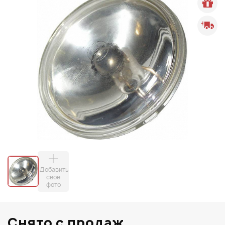
Добавить
свое
фото
Снято с продаж