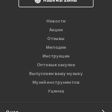
Наши магазины
Новости
Акции
Отзывы
Мелодии
Я даю
согласие
на обработку персональных данных в
Инструкции
соответствии с
Политикой в отношении обработки
персональных данных.
Оптовые закупки
Введите проверочное число:
Выпускаем вашу музыку
Музей инструментов
Уценка
О нас