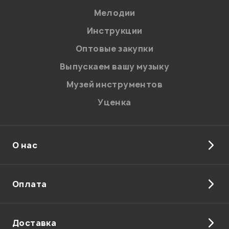
Мелодии
Я даю
согласие
на обработку персональных данных в
Инструкции
соответствии с
Политикой в отношении обработки
персональных данных.
Оптовые закупки
Введите проверочное число:
Выпускаем вашу музыку
Музей инструментов
Уценка
О нас
Отправить
Оплата
Доставка