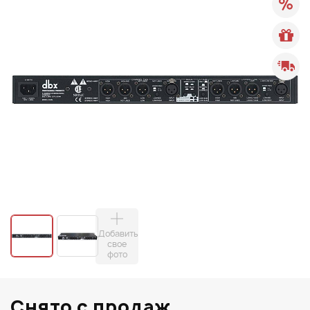
Добавить
свое
фото
Снято с продаж