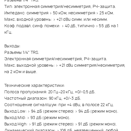
Разъемы 1/4" TRS.
Тип: электронная симметрия/несимметрия, РЧ-защита.
Импеданс: симметрия > 50 кОм, несимметрия > 25 кОм.
Макс. входной уровень: > +21 dBu симм. или несимм.
Коэф. подавл. синф. помехи: > 40 дБ, типично > 55 дБ на 1
кГц.
Выходы:
Разъемы 1/4" TRS.
Электронная симметрия/несимметрия, РЧ-защита.
Макс. выходной уровень: > +21 dBu симметрия/несимметрия,
на 2 кОм и выше.
Технические характеристики:
Полоса пропускания: 20 Гц–20 кГц, +0/-0,5 дБ.
Частотный диапазон: 90 кГц, +0/-3 дБ.
Соотношение сигнал/шум: при +4 dBu, в полосе 22 кГц.
Выход Low: > 94 дБ (режим стерео) > 94 дБ (режим моно).
Выход Mid: > 93 дБ (режим моно).
Выход High: > 91 дБ (режим стерео) > 91 дБ (режим моно).
Динамический диапазон: > 106 дБ, невзвешенный, любой