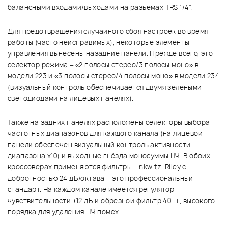
балансными входами/выходами на разъёмах TRS 1/4".
Для предотвращения случайного сбоя настроек во время
работы (часто неисправимых), некоторые элементы
управления вынесены назадние панели. Прежде всего, это
селектор режима – «2 полосы стерео/3 полосы моно» в
модели 223 и «3 полосы стерео/4 полосы моно» в модели 234
(визуальный контроль обеспечивается двумя зелеными
светодиодами на лицевых панелях).
Также на задних панелях расположены селекторы выбора
частотных диапазонов для каждого канала (на лицевой
панели обеспечен визуальный контроль активности
диапазона x10) и выходные гнёзда моносуммы НЧ. В обоих
кроссоверах применяются фильтры Linkwitz-Riley с
добротностью 24 дБ/октава – это профессиональный
стандарт. На каждом канале имеется регулятор
чувствительности ±12 дБ и обрезной фильтр 40 Гц высокого
порядка для удаления НЧ помех.