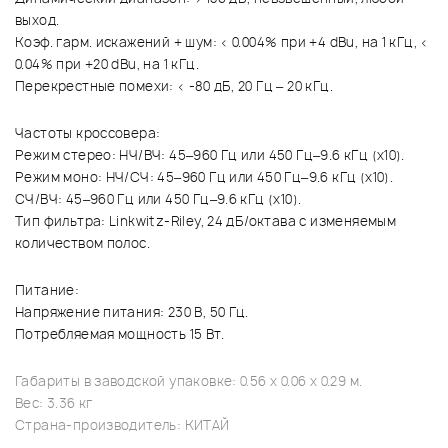
выход.
Коэф. гарм. искажений + шум: < 0.004% при +4 dBu, на 1 кГц, <
0.04% при +20 dBu, на 1 кГц.
Перекрестные помехи: < -80 дБ, 20 Гц – 20 кГц.
Частоты кроссовера:
Режим стерео: НЧ/ВЧ: 45–960 Гц или 450 Гц–9.6 кГц (x10).
Режим моно: НЧ/СЧ: 45–960 Гц или 450 Гц–9.6 кГц (x10).
СЧ/ВЧ: 45–960 Гц или 450 Гц–9.6 кГц (x10).
Тип фильтра: Linkwitz-Riley, 24 дБ/октава с изменяемым
количеством полос.
Питание:
Напряжение питания: 230 В, 50 Гц.
Потребляемая мощность 15 Вт.
Габариты в заводской упаковке: 0.56 x 0.06 x 0.29 м.
Вес: 3.36 кг
Страна-производитель: КИТАЙ