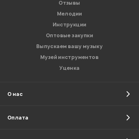
Отзывы
Мелодии
Я даю
согласие
на обработку персональных данных в
Инструкции
соответствии с
Политикой в отношении обработки
персональных данных.
Оптовые закупки
Введите проверочное число:
Выпускаем вашу музыку
Музей инструментов
Уценка
О нас
Отправить
Оплата