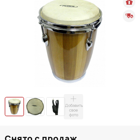
Добавить
свое
фото
Снято с продаж