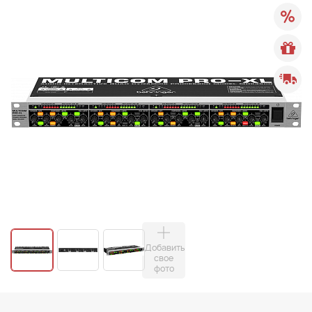
Добавить
свое
фото