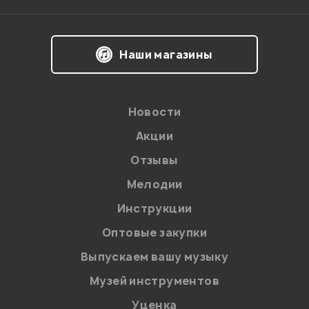
Наши магазины
Новости
Акции
Отзывы
Мелодии
Я даю
согласие
на обработку персональных данных в
Инструкции
соответствии с
Политикой в отношении обработки
персональных данных.
Оптовые закупки
Введите проверочное число:
Выпускаем вашу музыку
Музей инструментов
Уценка