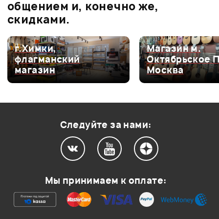
0.0
общением и, конечно же,
скидками.
Оценка
5
0
г.Химки,
Магазин м.
флагманский
Октябрьское 
Оценка
4
0
магазин
Москва
Оценка
3
0
Оценка
2
0
Оценка
1
0
Следуйте за нами:
Мой отзыв о товаре
Мы принимаем к оплате:
Ваша оценка:
Впечатления о товаре: