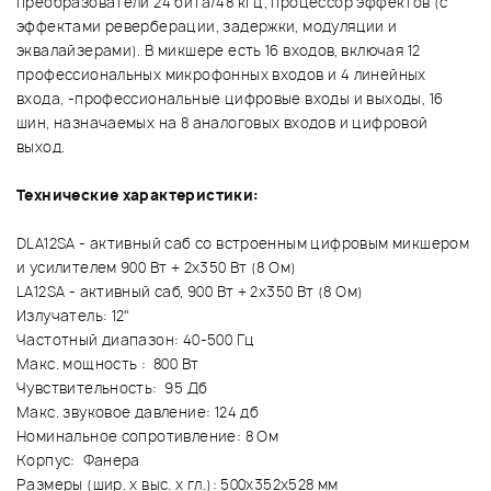
преобразователи 24 бита/48 кГц, процессор эффектов (с
эффектами реверберации, задержки, модуляции и
эквалайзерами). В микшере есть 16 входов, включая 12
профессиональных микрофонных входов и 4 линейных
входа, -профессиональные цифровые входы и выходы, 16
шин, назначаемых на 8 аналоговых входов и цифровой
выход.
Технические характеристики:
DLA12SA - активный саб со встроенным цифровым микшером
и усилителем 900 Вт + 2x350 Вт (8 Ом)
LA12SA - активный саб, 900 Вт + 2x350 Вт (8 Ом)
Излучатель: 12"
Частотный диапазон: 40-500 Гц
Макс. мощность : 800 Вт
Чувствительность: 95 Дб
Макс. звуковое давление: 124 дб
Номинальное сопротивление: 8 Ом
Корпус: Фанера
Размеры (шир. х выс. х гл.): 500х352х528 мм