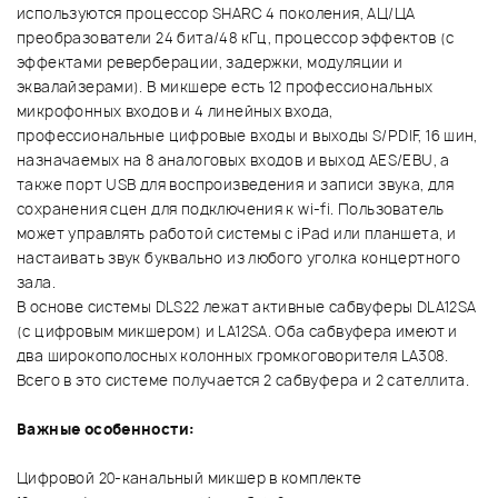
используются процессор SHARC 4 поколения, АЦ/ЦА
преобразователи 24 бита/48 кГц, процессор эффектов (с
эффектами реверберации, задержки, модуляции и
эквалайзерами). В микшере есть 12 профессиональных
микрофонных входов и 4 линейных входа,
профессиональные цифровые входы и выходы S/PDIF, 16 шин,
назначаемых на 8 аналоговых входов и выход AES/EBU, а
также порт USB для воспроизведения и записи звука, для
сохранения сцен для подключения к wi-fi. Пользователь
может управлять работой системы с iPad или планшета, и
настаивать звук буквально из любого уголка концертного
зала.
В основе системы DLS22 лежат активные сабвуферы DLA12SA
(с цифровым микшером) и LA12SA. Оба сабвуфера имеют и
два широкополосных колонных громкоговорителя LA308.
Всего в это системе получается 2 сабвуфера и 2 сателлита.
Важные особенности:
Цифровой 20-канальный микшер в комплекте