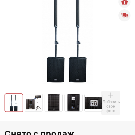
Добавить
свое
фото
Снято с продаж