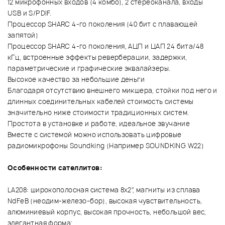
12 микрофонных входов (4 комбо), 2 стереоканала, входы
USB и S/PDIF.
Процессор SHARC 4-го поколения (40 бит с плавающей
запятой)
Процессор SHARC 4-го поколения, АЦП и ЦАП 24 бита/48
кГц, встроенные эффекты реверберации, задержки,
параметрические и графические эквалайзеры.
Высокое качество за небольшие деньги
Благодаря отсутствию внешнего микшера, стойки под него и
длинных соединительных кабелей стоимость системы
значительно ниже стоимости традиционных систем.
Простота в установке и работе, идеальное звучание
Вместе с системой можно использовать цифровые
радиомикрофоны Soundking (Например SOUNDKING W22)
Особенности сателлитов:
LA208: широкополосная система 8х2", магниты из сплава
NdFeB (неодим-железо-бор), высокая чувствительность,
алюминиевый корпус, высокая прочность, небольшой вес,
элегантная форма;