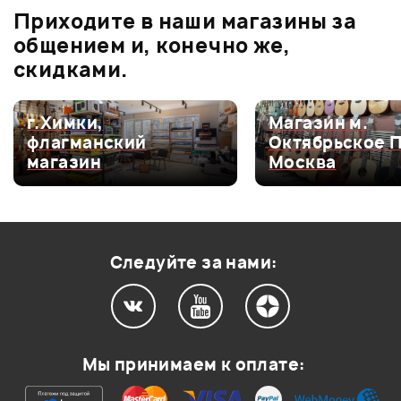
Приходите в наши магазины за
0.0
общением и, конечно же,
скидками.
Оценка
5
0
г.Химки,
Магазин м.
флагманский
Октябрьское 
Оценка
4
0
магазин
Москва
Оценка
3
0
Оценка
2
0
Оценка
1
0
Следуйте за нами:
Мой отзыв о товаре
Мы принимаем к оплате:
Ваша оценка: