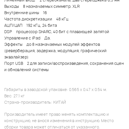
Линейный вход: 2 стереоканала, два стереоджека 6,5 мм
Выходы 8 назначаемых симметр. XLR
Внутренние шины 16
Частота дискретизации 48 кГц
АЦП/ЦАП 192 кГц, 24 бита
DSP процессор SHARC, 40 бит с плавающей запятой
Управление с iPad Да.
Эффекты до 8 назначаемых модулей эффектов
(реверберация, задержка, модуляция, графический
эквалайзер)
Порт USB 2 для записи/воспроизведения, сохранения сцен
и обновлений системы
Габариты в заводской упаковке: 0.565 x 0.47 x 0.54 м.
Вес: 27.1 кг
Страна-производитель: КИТАЙ
Производитель имеет право менять комплектацию и
конструкцию, не внося изменения в инструкцию. Место
сборки товара может отличаться от указанного.