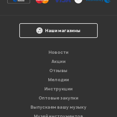
Впечатления о товаре:
Наши магазины
Новости
Акции
Отзывы
Мелодии
Я даю
согласие
на обработку персональных данных в
Инструкции
соответствии с
Политикой в отношении обработки
персональных данных.
Оптовые закупки
Введите проверочное число:
Выпускаем вашу музыку
Музей инструментов