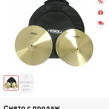
Добавить
свое
фото
Снято с продаж