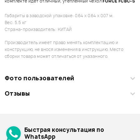
комплекте идет отличный, утепленный чехол
FORCE FCBC-S
Габариты в заводской упаковке: 0.64 x 0.64 x 0.07 м.
Вес: 5.5 кг
Страна-производитель: КИТАЙ
Производитель имеет право менять комплектацию и
конструкцию, не внося изменения в инструкцию. Место
сборки товара может отличаться от указанного.
Фото пользователей
Отзывы
Загрузите свои фотографии купленного товара и получите
+1000 бонусов
.
Смарт-навигатор
Добавить свое фото
Подробнее о FORCE
Быстрая консультация по
Архив товаров - дешевле
WhatsApp