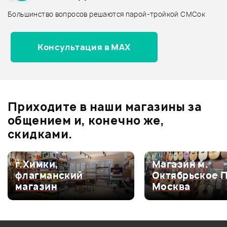
Архив товаров - дороже
Большинство вопросов решаются парой-тройкой СМСок
Все товары FORCE
Архив товаров - новинки
Консультация в MAX
Отзывы
Оставьте отзыв и получите
+1000
3
бонусов
.
Приходите в наши магазины за
3.0
общением и, конечно же,
скидками.
Оценка
5
33%
г.Химки,
Магазин м.
флагманский
Октябрьское 
Оценка
4
0
магазин
Москва
Оценка
3
0
Оценка
2
67%
Оценка
1
0