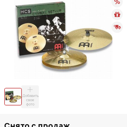
Добавить
свое
фото
Снято с продаж