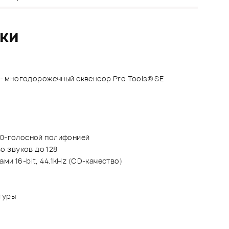
ики
О - многодорожечный сквенсор Pro Tools® SE
20-голосной полифонией
 звуков до 128
ми 16-bit, 44.1kHz (CD-качество)
туры