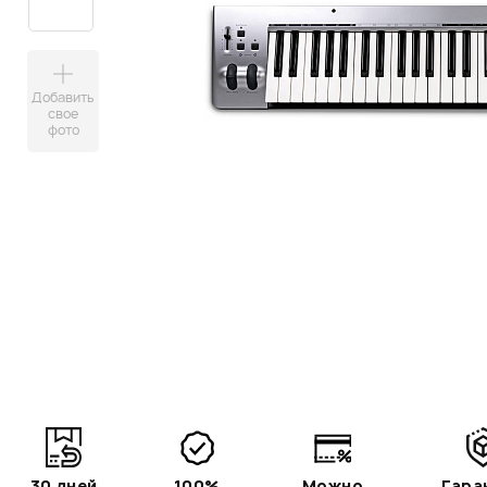
Добавить
свое
фото
30 дней
100%
Можно
Гара