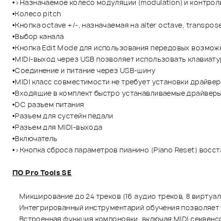
•>Назначаемое колесо модуляции (modulation) и контрол
•Колесо pitch
•Кнопка octave +/-, назначаемая на alter octave, transpos
•Выбор канала
•Кнопка Edit Mode для использования передовых возмож
•MIDI-выход через USB позволяет использовать клавиату
•Соединение и питание через USB-шину
•MIDI класс совместимости не требует установки драйве
•Входящие в комплект быстро устанавливаемые драйвер
•DC разъем питания
•Разъем для сустейн педали
•Разъем для MIDI-выхода
•Включатель
•>Кнопка сброса параметров пианино (Piano Reset) восс
ПО Pro Tools SE
Микширование до 24 треков (16 аудио треков, 8 виртуа
Интегрированный инструментарий обучения позволяет 
Встроенная функция компоновки, включая MIDI секвенсо