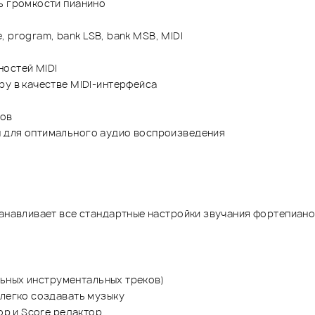
ь громкости пианино
e, program, bank LSB, bank MSB, MIDI
ностей MIDI
ру в качестве MIDI-интерфейса
ров
ы для оптимального аудио воспроизведения
танавливает все стандартные настройки звучания фортепиан
льных инструментальных треков)
легко создавать музыку
р и Score редактор