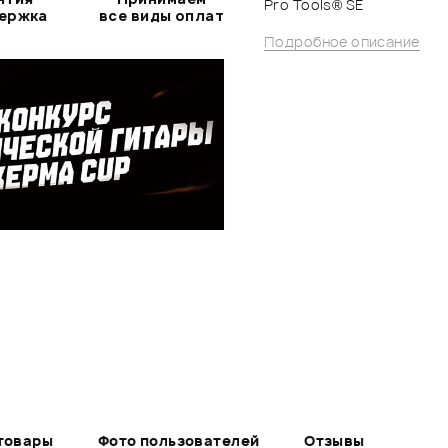
Pro Tools® SE
держка
все виды оплат
Подробное описание
товары
Фото пользователей
Отзывы