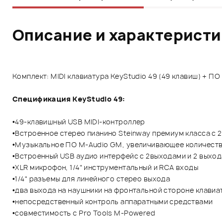
Описание и характерист
Комплект: MIDI клавиатура KeyStudio 49 (49 клавиш) + П
Спецификация KeyStudio 49:
•49-клавишный USB MIDI-контроллер
•Встроенное стерео пианино Steinway премиум класса с 
•Музыкальное ПО M-Audio GM, увеличивающее количество
•Встроенный USB аудио интерфейс с 2выходами и 2 выхода
•XLR микрофон, 1/4" инструментальный и RCA входы
•1/4" разъемы для линейного стерео выхода
•два выхода на наушники на фронтальной стороне клавиа
•непосредственный контроль аппаратными средствами
•совместимость с Pro Tools M-Powered