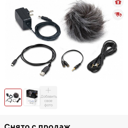
Добавить
свое
фото
Снято с продаж