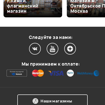
г.Химки,
Магазин м.
флагманский
Октябрьское 
Оценка
4
0
магазин
Москва
Оценка
3
0
Оценка
2
0
Оценка
1
0
Следуйте за нами:
Мой отзыв о товаре
Мы принимаем к оплате:
Ваша оценка:
Впечатления о товаре:
Наши магазины