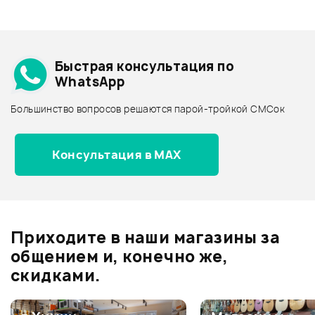
Смарт-навигатор
Добавить свое фото
Подробнее о ZOOM
Быстрая консультация по
Архив товаров - дешевле
WhatsApp
Архив товаров - дороже
Большинство вопросов решаются парой-тройкой СМСок
Все товары ZOOM
Архив товаров - новинки
Консультация в MAX
Отзывы
Оставьте отзыв и получите
+1000
0
бонусов
.
Приходите в наши магазины за
0.0
общением и, конечно же,
скидками.
Оценка
5
0