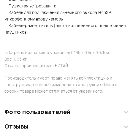
Пушистая ветрозащита
Кабель для подключения линейного выхода H4nSP к
микрофонному входу камеры
Кабель-разветвитель (для одновременного подключения
наушников)
Габариты в заводской упаковке: 0.195 x 0.14 x 0.075 м.
Вес: 0.35 кг
Страна-производитель: КИТАЙ
Производитель имеет право менять комплектацию и
конструкцию, не внося изменения в инструкцию. Место
сборки товара может отличаться от указанного.
Фото пользователей
Отзывы
Загрузите свои фотографии купленного товара и получите
+1000 бонусов
.