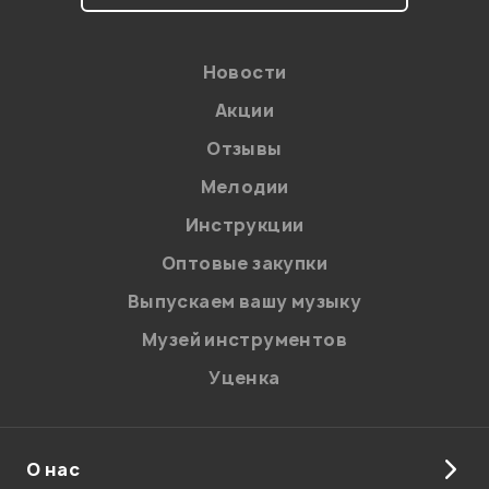
Новости
Акции
Отзывы
Мелодии
Я даю
согласие
на обработку персональных данных в
Инструкции
соответствии с
Политикой в отношении обработки
персональных данных.
Оптовые закупки
Введите проверочное число:
Выпускаем вашу музыку
Музей инструментов
Уценка
О нас
Отправить