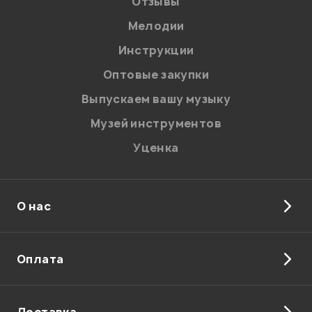
Отзывы
Мелодии
Я даю
согласие
на обработку персональных данных в
Инструкции
соответствии с
Политикой в отношении обработки
персональных данных.
Оптовые закупки
Введите проверочное число:
Выпускаем вашу музыку
Музей инструментов
Уценка
О нас
Отправить
Оплата
Доставка