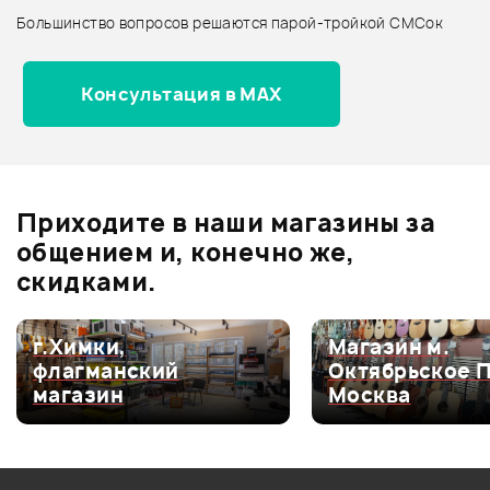
Большинство вопросов решаются парой-тройкой СМСок
Все товары BLACKSTAR
Архив товаров - новинки
Консультация в MAX
Отзывы
Оставьте отзыв и получите
+1000
0
бонусов
.
Приходите в наши магазины за
0.0
общением и, конечно же,
скидками.
Оценка
5
0
г.Химки,
Магазин м.
флагманский
Октябрьское 
Оценка
4
0
магазин
Москва
Оценка
3
0
Оценка
2
0
Оценка
1
0