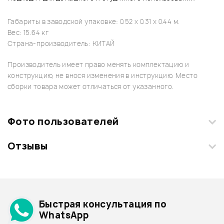
Габариты в заводской упаковке: 0.52 x 0.31 x 0.44 м.
Вес: 15.64 кг
Страна-производитель: КИТАЙ
Производитель имеет право менять комплектацию и
конструкцию, не внося изменения в инструкцию. Место
сборки товара может отличаться от указанного.
Фото пользователей
Отзывы
Загрузите свои фотографии купленного товара и получите
+1000 бонусов
.
Смарт-навигатор
Добавить свое фото
Подробнее о BLACKSTAR
Быстрая консультация по
Архив товаров - дешевле
WhatsApp
Архив товаров - дороже