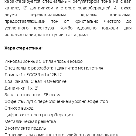
характеризуется специальным регулятором тона на сlean
канале, 12" динамиком и стерео реверберацией. А также
двумя переключаемыми педалью каналами,
предоставляющими тон от кристально чистого до
усиленного перегруза. Комбо идеально подходит для
использования, как в студии, так и дома.
Характеристики:
Инновационный 5 Вт ламповый комбо
Специально разработан для гитар метал стиля
Лампы: 1 x ECC83 и 1 x 12BH7
Два канала: Clean и Overdrive
Динамики: 1 х 12"
Запатентованная ISF схема
Эффекты: луп с переключением уровня эффектов
Спикер выход
Цифровая стерео реверберация
Металлическая решетка
В комплекте педаль
Подходит для домашнего и студийного использования