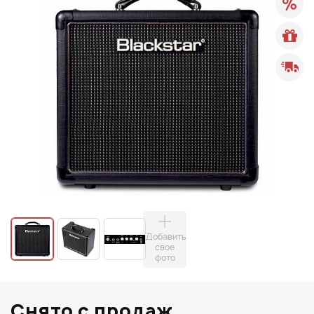
Добавить
свое
фото
Снято с продаж