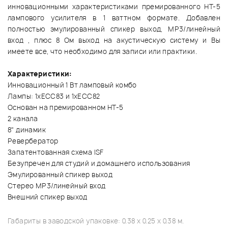
инновационными характеристиками премированного НТ-5
лампового усилителя в 1 ваттном формате. Добавлен
полностью эмулированный спикер выход, МР3/линейный
вход , плюс 8 Ом выход на акустическую систему и Вы
имеете все, что необходимо для записи или практики.
Характеристики:
Инновационный 1 Вт ламповый комбо
Лампы: 1xECC83 и 1xECC82
Основан на премированном НТ-5
2 канала
8" динамик
Ревербератор
Запатентованная схема ISF
Безупречен для студий и домашнего использования
Эмулированный спикер выход
Стерео МР3/линейный вход
Внешний спикер выход
Габариты в заводской упаковке: 0.38 x 0.25 x 0.38 м.