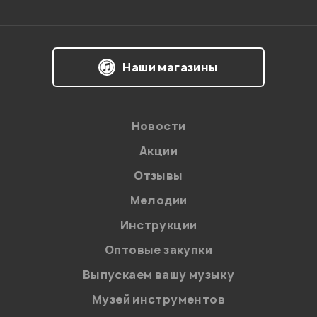
Здравствуйте! Если играть с баранами - то
скорее всего будет слабоват. Для работы с живой
Наши магазины
ударной установкой необходимо около 150-200Вт.
Администратор
Новости
Акции
Отзывы
1
0
Мелодии
не подскажите есть ли этот бас кобик в московских
Инструкции
магазинах желательно на Достоевской! спасибо буду
Оптовые закупки
примерно через1 -2 недели !
Выпускаем вашу музыку
Гость
10.02.2012
Музей инструментов