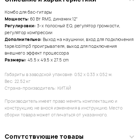
Комбо для бас-гитары
Мощность:
60 Вт RMS, динамик 12"
Регулировки:
3-х полосный EQ, регулятор громкости,
регулятор компрессии
Дополнительно:
Выход на наушники, вход для подключения
tape/cd/mp3 проигрывателя, выход для подключения
внешнего эффект процессора
Размеры:
45.5 x 49.5 x 27.5 cm
Габариты в заводской упаковке: 0.52 x 0.33 x 0.52 м.
Вес: 22.52 кг
Страна-производитель: КИТАЙ
Производитель имеет право менять комплектацию и
конструкцию, не внося изменения в инструкцию. Место
сборки товара может отличаться от указанного.
Сопутствующие товары