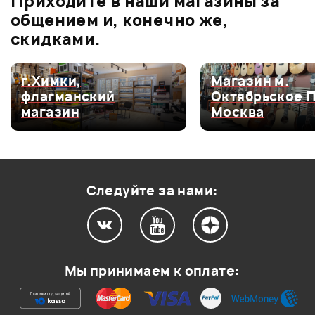
Приходите в наши магазины за
4.8
общением и, конечно же,
скидками.
Оценка
5
80%
г.Химки,
Магазин м.
флагманский
Октябрьское 
Оценка
4
20%
магазин
Москва
Оценка
3
0
Оценка
2
0
Оценка
1
0
Следуйте за нами:
2
0
Мы принимаем к оплате:
Для небольшой реп точки подойдёт?
Гость
22.02.2012