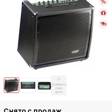
Добавить
свое
фото
Снято с продаж