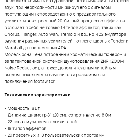
позволяют снимать натуральный, "классический" гитарный
звук, при необходимости микшируя его с сигналом,
поступающим непосредственно с предварительного
усилителя. А встроенный 20-битный процессор эффектов
включает в себя не только 19 типов эффектов, таких как
Chorus, Flanger, Auto Wah, Tremolo и др., но и 22 эмулятора
звучания различных усилителей - от легендарных Fender и
Marshall до современных ADA.
Модель оснащена встроенным хроматическим тюнером и
запатентованной системой шумоподавления ZNR (ZOOM
Noise Reduction), а также дополнительным линейным
входом, выходом для наушников и разъемом для
подключения footswitch.
Технические характеристики.
- Мощность 18 Вт
- Динамик: диаметр 8" (20 см), сопротивление 8 Ом
- 22 типа эмулируемых усилителей
- 19 типов эффектов
- 20 пресетных и 10 пользовательских программ