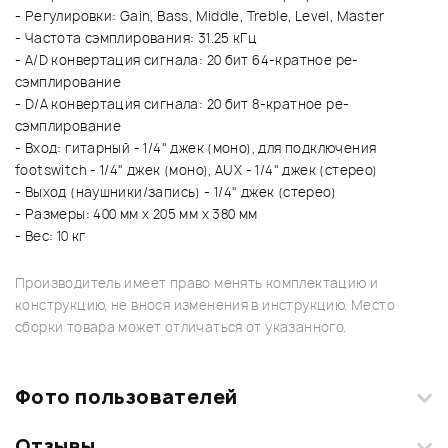
- Регулировки: Gain, Bass, Middle, Treble, Level, Master
- Частота сэмплирования: 31.25 кГц
- A/D конвертация сигнала: 20 бит 64-кратное ре-
сэмплирование
- D/A конвертация сигнала: 20 бит 8-кратное ре-
сэмплирование
- Вход: гитарный - 1/4" джек (моно), для подключения
footswitch - 1/4" джек (моно), AUX - 1/4" джек (стерео)
- Выход (наушники/запись) - 1/4" джек (стерео)
- Размеры: 400 мм x 205 мм x 380 мм
- Bec: 10 кг
Производитель имеет право менять комплектацию и
конструкцию, не внося изменения в инструкцию. Место
сборки товара может отличаться от указанного.
Фото пользователей
Отзывы