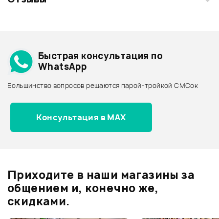
Загрузите свои фотографии купленного товара и получите
+1000 бонусов
.
Смарт-навигатор
Добавить свое фото
Подробнее о ZOOM
Быстрая консультация по
Архив товаров - дешевле
WhatsApp
Архив товаров - дороже
Большинство вопросов решаются парой-тройкой СМСок
Все товары ZOOM
Архив товаров - новинки
Консультация в MAX
Отзывы
Оставьте отзыв и получите
+1000
0
бонусов
.
Приходите в наши магазины за
0.0
общением и, конечно же,
скидками.