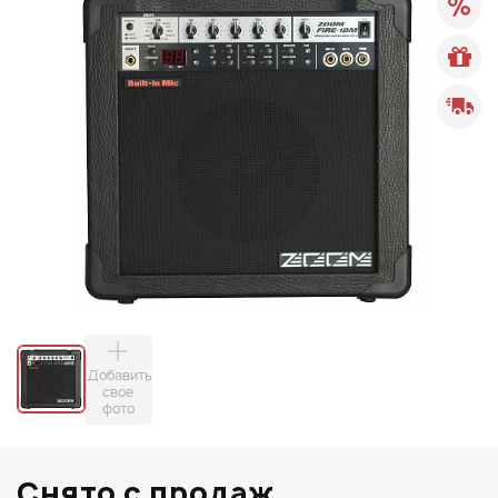
Добавить
свое
фото
Снято с продаж