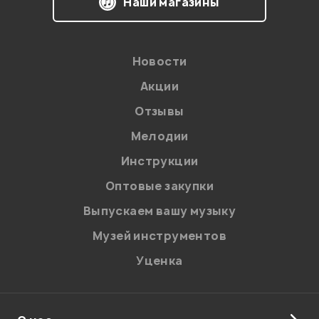
Наши магазины
Новости
Акции
Отзывы
Мелодии
Я даю
согласие
на обработку персональных данных в
Инструкции
соответствии с
Политикой в отношении обработки
персональных данных.
Оптовые закупки
Введите проверочное число:
Выпускаем вашу музыку
Музей инструментов
Уценка