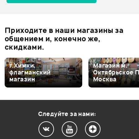
TM-02
Отзывы
Оставьте отзыв и получите
+1000
Ожидается
0
бонусов
.
Приходите в наши магазины за
0.0
общением и, конечно же,
скидками.
Оценка
5
0
г.Химки,
Магазин м.
флагманский
Октябрьское 
Оценка
4
0
магазин
Москва
Оценка
3
0
Оценка
2
0
Оценка
1
0
Следуйте за нами: