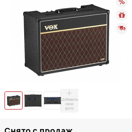
Добавить
свое
фото
Снято с продаж