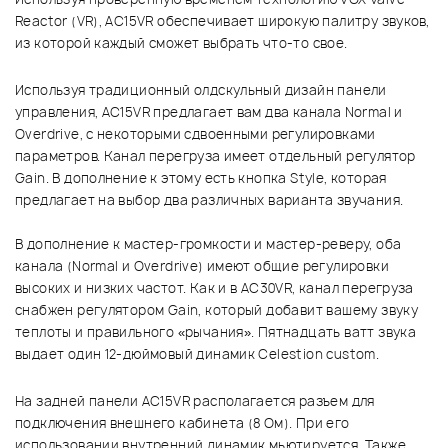
Reactor (VR), AC15VR обеспечивает широкую палитру звуков,
из которой каждый сможет выбрать что-то свое.
Используя традиционный олдскульный дизайн панели
управления, АС15VR предлагает вам два канала Normal и
Overdrive, с некоторыми сдвоенными регулировками
параметров. Канал перегруза имеет отдельный регулятор
Gain. В дополнение к этому есть кнопка Style, которая
предлагает на выбор два различных варианта звучания.
В дополнение к мастер-громкости и мастер-реверу, оба
канала (Normal и Overdrive) имеют общие регулировки
высоких и низких частот. Как и в AC30VR, канал перегруза
снабжен регулятором Gain, который добавит вашему звуку
теплоты и правильного «рычания». Пятнадцать ватт звука
выдает один 12-дюймовый динамик Celestion custom.
На задней панели AC15VR располагается разъем для
подключения внешнего кабинета (8 Ом). При его
использовании внутренний динамик мьютируется. Также