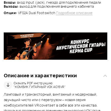
Входы:
вход Input (jack), гнездо для подключения педали
Выходы:
выход для подключения внешнего кабинета
Опции:
VFS2A Dual Footswitch
Подробное описание
Описание и характеристики
Скачать PDF инструкцию
"КОМБИК ГИТАРНЫЙ VOX AC15VR"
Ламповый и транзисторный, винтажный и модерновый,
звучащий чисто или с перегрузом – новая серия
комбоусилителей VR сочетает в себе все эти качества.
Используя проверенную временем технологию VOX Valve