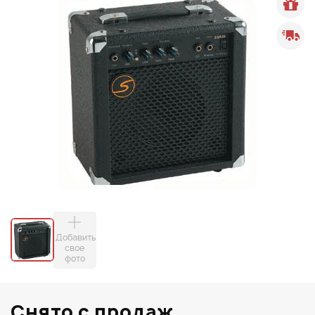
Добавить
свое
фото
Снято с продаж