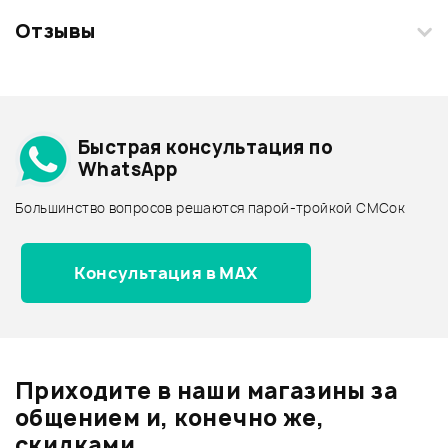
Отзывы
Загрузите свои фотографии купленного товара и получите
+1000 бонусов
.
Смарт-навигатор
Добавить свое фото
Подробнее о GREG BENNETT
Быстрая консультация по
Архив товаров - дешевле
WhatsApp
Архив товаров - дороже
Большинство вопросов решаются парой-тройкой СМСок
Все товары GREG BENNETT
Архив товаров - новинки
Консультация в MAX
Отзывы
Оставьте отзыв и получите
+1000
1
бонусов
.
Приходите в наши магазины за
3.0
общением и, конечно же,
скидками.