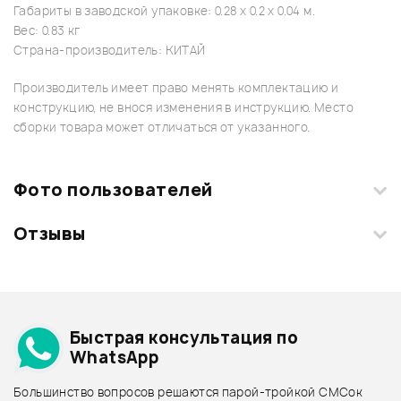
Габариты в заводской упаковке: 0.28 x 0.2 x 0.04 м.
Вес: 0.83 кг
Страна-производитель: КИТАЙ
Производитель имеет право менять комплектацию и
конструкцию, не внося изменения в инструкцию. Место
сборки товара может отличаться от указанного.
Фото пользователей
Отзывы
Загрузите свои фотографии купленного товара и получите
+1000 бонусов
.
Смарт-навигатор
Добавить свое фото
Подробнее о FORCE
Быстрая консультация по
Архив товаров - дешевле
WhatsApp
Архив товаров - дороже
Большинство вопросов решаются парой-тройкой СМСок
Все товары FORCE