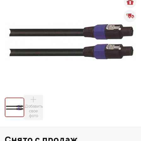
Добавить
свое
фото
Снято с продаж