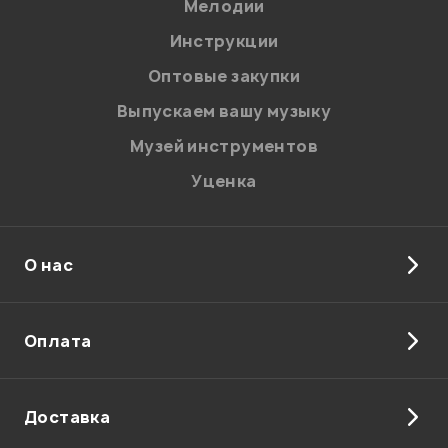
Мелодии
Инструкции
Оптовые закупки
Выпускаем вашу музыку
Музей инструментов
Уценка
О нас
Я даю
согласие
на обработку персональных данных в
соответствии с
Политикой в отношении обработки
персональных данных.
Оплата
Введите проверочное число:
Доставка