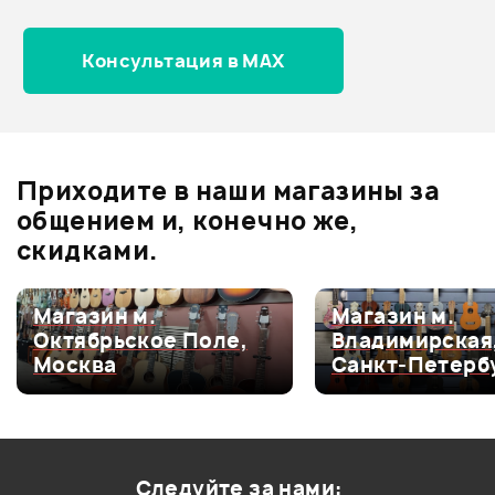
Архив товаров - новинки
Консультация в MAX
Отзывы
Оставьте отзыв и получите
+1000
1
бонусов
.
Приходите в наши магазины за
4.0
общением и, конечно же,
скидками.
Оценка
5
0
Магазин м.
Магазин м.
Октябрьское Поле,
Владимирская
Оценка
4
100%
Москва
Санкт-Петерб
Оценка
3
0
Оценка
2
0
Оценка
1
0
Следуйте за нами: