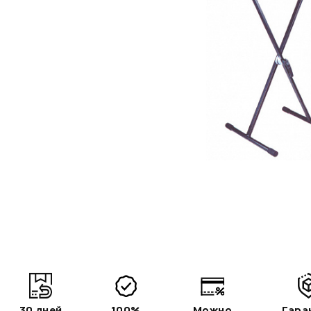
30 дней
100%
Можно
Гара