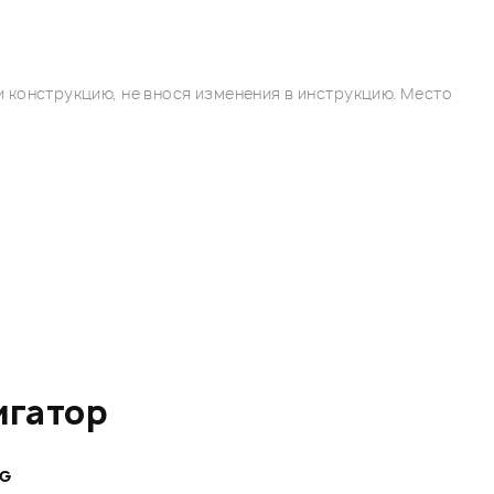
 конструкцию, не внося изменения в инструкцию. Место
игатор
NG