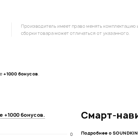
Производитель имеет право менять комплектацию и
сборки товара может отличаться от указанного.
те
+1000 бонусов
.
Смарт-нав
те
+1000 бонусов
.
Подробнее о SOUNDKI
0