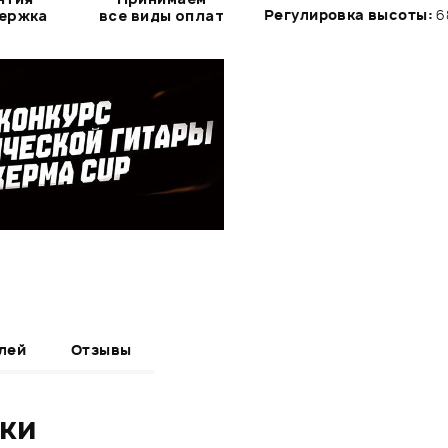
Регулировка высоты:
6
держка
все виды оплат
лей
Отзывы
ики