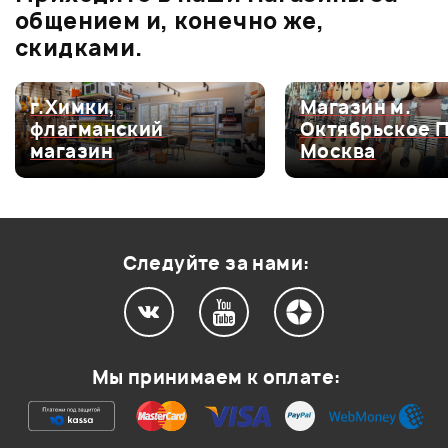
0.0
общением и, конечно же,
скидками.
Оценка
5
0
г.Химки,
Магазин м.
флагманский
Октябрьское 
Оценка
4
0
магазин
Москва
Оценка
3
0
Оценка
2
0
Оценка
1
0
Следуйте за нами:
Мой отзыв о товаре
Мы принимаем к оплате:
Ваша оценка: