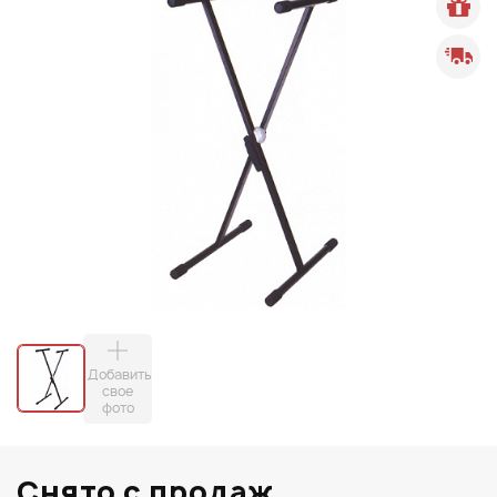
Добавить
свое
фото
Снято с продаж