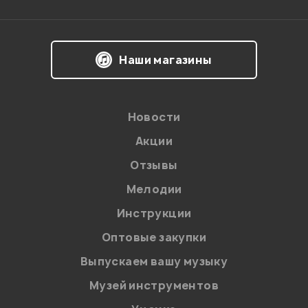
Впечатления о товаре:
Наши магазины
Новости
Акции
Отзывы
Мелодии
Я даю
согласие
на обработку персональных данных в
Инструкции
соответствии с
Политикой в отношении обработки
персональных данных.
Оптовые закупки
Введите проверочное число:
Выпускаем вашу музыку
Музей инструментов