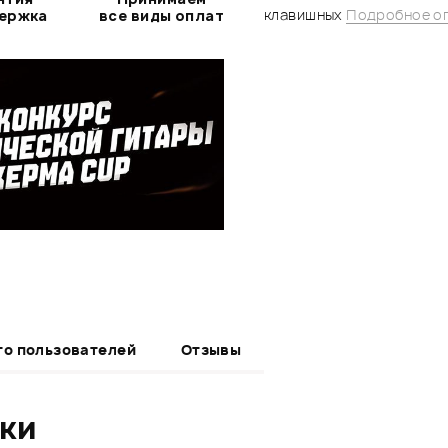
клавишных
Подробное о
держка
все виды оплат
то пользователей
Отзывы
ики