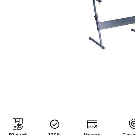
30 дней
100%
Можно
Гара