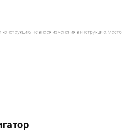
 конструкцию, не внося изменения в инструкцию. Место
игатор