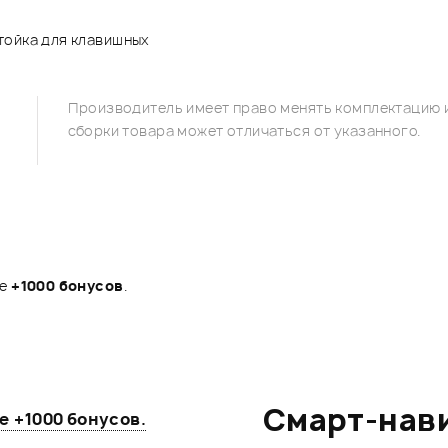
тойка для клавишных
Производитель имеет право менять комплектацию и
сборки товара может отличаться от указанного.
те
+1000 бонусов
.
Смарт-нав
те
+1000 бонусов
.