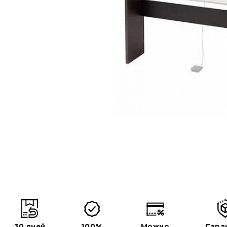
30 дней
100%
Можно
Гара