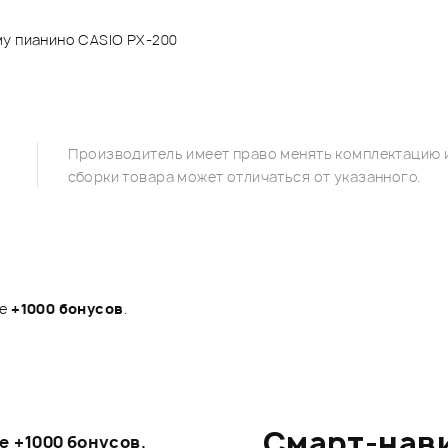
му пианино CASIO PX-200
Производитель имеет право менять комплектацию и
сборки товара может отличаться от указанного.
те
+1000 бонусов
.
Смарт-нав
те
+1000 бонусов
.