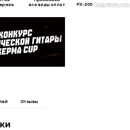
PX-200
Подробное опис
держка
все виды оплат
лей
Отзывы
ики