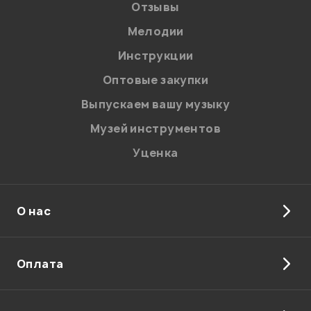
Отзывы
Я даю
согласие
на обработку персональных данных в
соответствии с
Политикой в отношении обработки
персональных данных.
Мелодии
Введите проверочное число:
Инструкции
Оптовые закупки
Выпускаем вашу музыку
Музей инструментов
Уценка
Отправить
О нас
Оплата