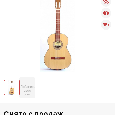
Добавить
свое
фото
Снято с продаж