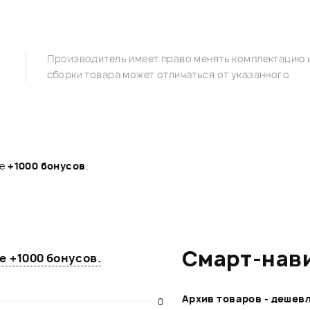
Производитель имеет право менять комплектацию и
сборки товара может отличаться от указанного.
те
+1000 бонусов
.
Смарт-нав
те
+1000 бонусов
.
Архив товаров - дешев
0