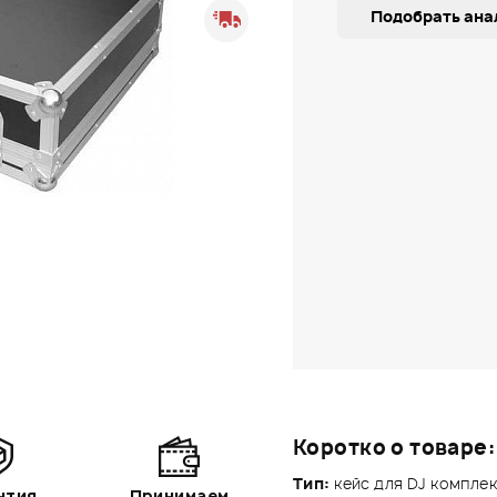
Подобрать ана
Коротко о товаре:
Тип:
кейс для DJ компле
нтия
Принимаем