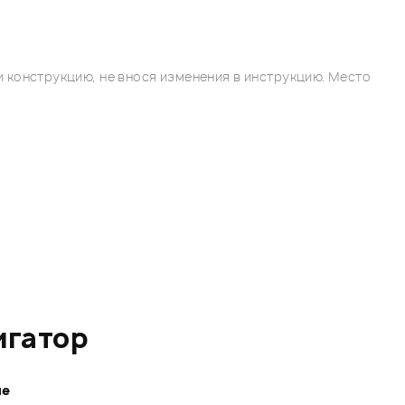
 конструкцию, не внося изменения в инструкцию. Место
игатор
ле