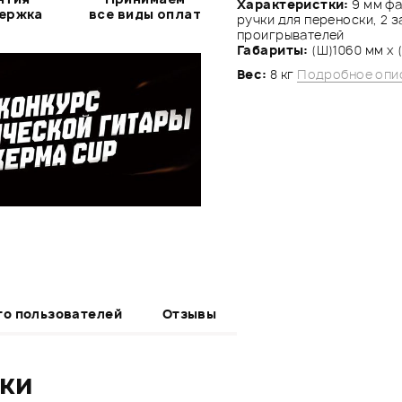
Характеристки:
9 мм фа
держка
все виды оплат
ручки для переноски, 2 
проигрывателей
Габариты:
(Ш)1060 мм х (
Вес:
8 кг
Подробное опи
то пользователей
Отзывы
ики