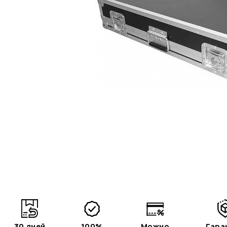
30 дней
100%
Можно
Гара