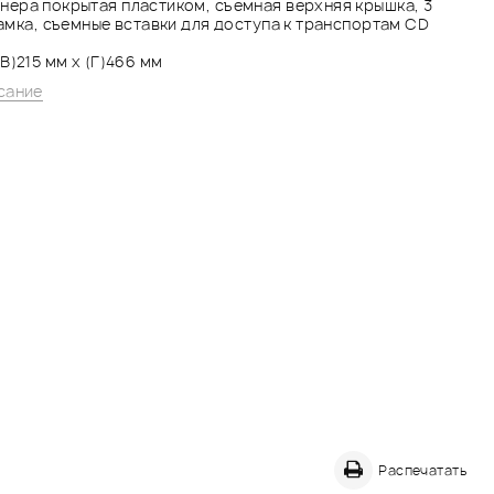
нера покрытая пластиком, съемная верхняя крышка, 3
замка, съемные вставки для доступа к транспортам CD
В)215 мм х (Г)466 мм
сание
Распечатать