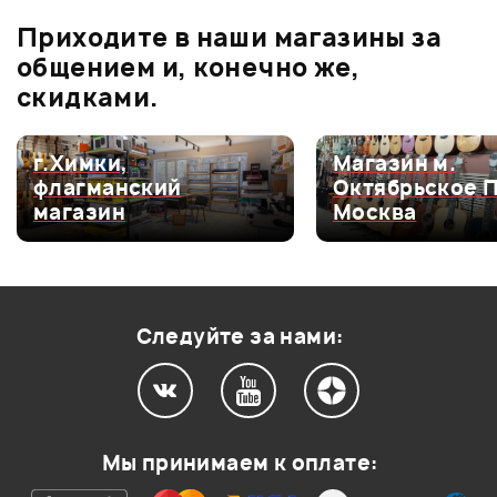
Приходите в наши магазины за
0.0
общением и, конечно же,
скидками.
Оценка
5
0
г.Химки,
Магазин м.
флагманский
Октябрьское Пол
Оценка
4
0
магазин
Москва
Оценка
3
0
Оценка
2
0
Оценка
1
0
Следуйте за нами:
Мой отзыв о товаре
Мы принимаем к оплате:
Ваша оценка: