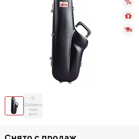
Добавить
свое
фото
Снято с продаж