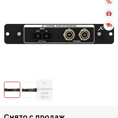
Добавить
свое
фото
Снято с продаж