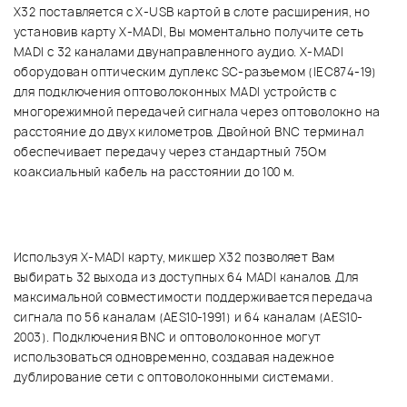
Х32 поставляется с X-USB картой в слоте расширения, но
установив карту X-MADI, Вы моментально получите сеть
MADI с 32 каналами двунаправленного аудио. X-MADI
оборудован оптическим дуплекс SC-разъемом (IEC874-19)
для подключения оптоволоконных MADI устройств с
многорежимной передачей сигнала через оптоволокно на
расстояние до двух километров. Двойной BNC терминал
обеспечивает передачу через стандартный 75Ом
коаксиальный кабель на расстоянии до 100 м.
Используя X-MADI карту, микшер Х32 позволяет Вам
выбирать 32 выхода из доступных 64 MADI каналов. Для
максимальной совместимости поддерживается передача
сигнала по 56 каналам (AES10-1991) и 64 каналам (AES10-
2003). Подключения BNC и оптоволоконное могут
использоваться одновременно, создавая надежное
дублирование сети с оптоволоконными системами.