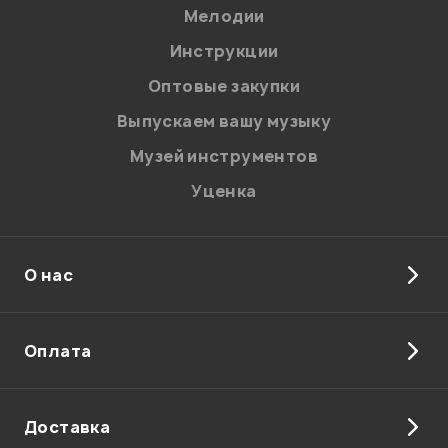
Мелодии
Я даю
согласие
на обработку персональных данных в
Инструкции
соответствии с
Политикой в отношении обработки
персональных данных.
Оптовые закупки
Введите проверочное число:
Выпускаем вашу музыку
Музей инструментов
Уценка
О нас
Отправить
Оплата
Доставка