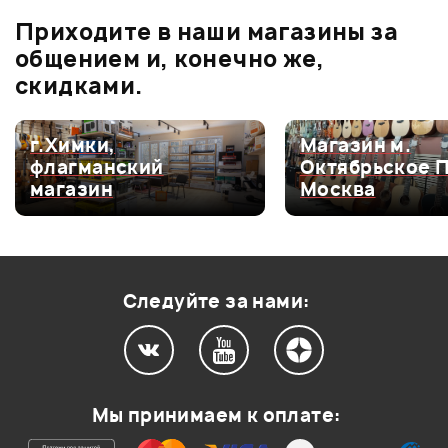
Приходите в наши магазины за
0.0
общением и, конечно же,
скидками.
Оценка
5
0
г.Химки,
Магазин м.
флагманский
Октябрьское 
Оценка
4
0
магазин
Москва
Оценка
3
0
Оценка
2
0
Оценка
1
0
Следуйте за нами:
Мой отзыв о товаре
Мы принимаем к оплате:
Ваша оценка: