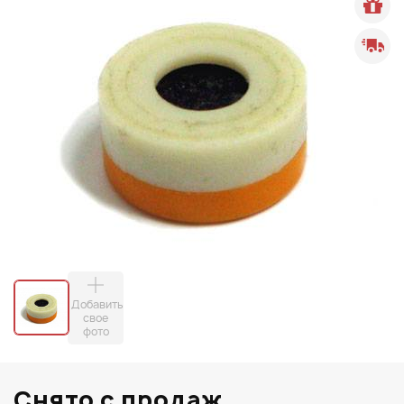
Добавить
свое
фото
Снято с продаж