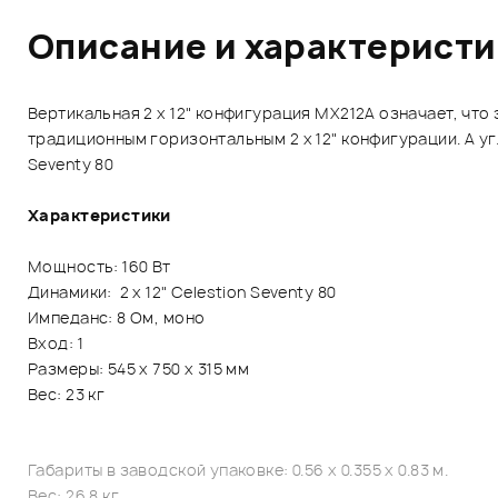
Описание и характерист
Вертикальная 2 x 12" конфигурация MX212A означает, что
традиционным горизонтальным 2 x 12" конфигурации. А у
Seventy 80
Характеристики
Мощность: 160 Вт
Динамики: 2 x 12" Celestion Seventy 80
Импеданс: 8 Ом, моно
Вход: 1
Размеры: 545 х 750 х 315 мм
Вес: 23 кг
Габариты в заводской упаковке: 0.56 x 0.355 x 0.83 м.
Вес: 26.8 кг