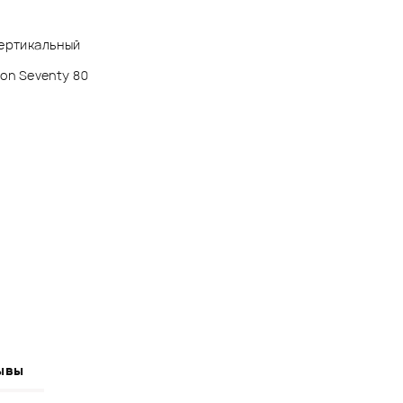
вертикальный
ion Seventy 80
ывы