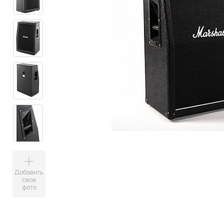
Добавить
свое
фото