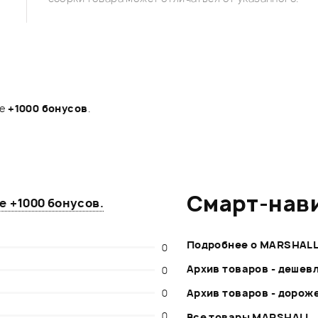
те
+1000 бонусов
.
Смарт-нав
те
+1000 бонусов
.
Подробнее о MARSHAL
0
Архив товаров - дешев
0
0
Архив товаров - дорож
0
Все товары MARSHALL