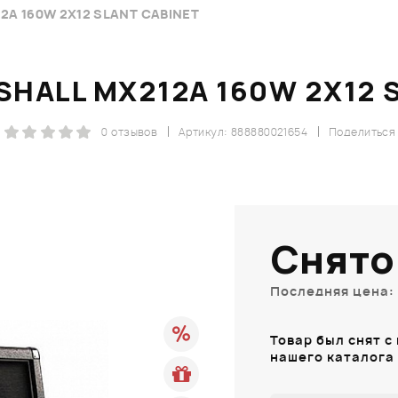
A 160W 2X12 SLANT CABINET
HALL MX212A 160W 2X12 
0 отзывов
Артикул: 888880021654
Поделиться
Снято
Последняя цена: 
Товар был снят с
нашего каталога