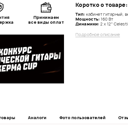
Коротко о товаре:
Тип:
кабинет гитарный, 
нтия
Принимаем
Мощность:
160 Вт
держка
все виды оплат
Динамики:
2 x 12" Celest
Подробное описание
товары
Аналоги
Фото пользователей
Отз