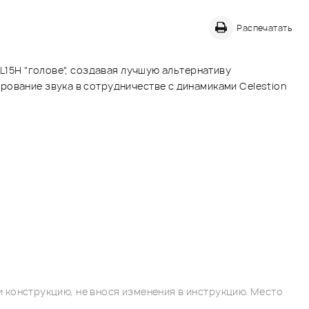
Распечатать
SL15H "голове", создавая лучшую альтернативу
рование звука в сотрудничестве с динамиками Celestion
 конструкцию, не внося изменения в инструкцию. Место