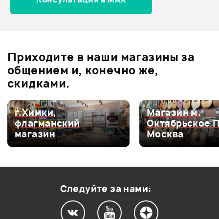
Отзывы
Оставьте отзыв и получите
+1000
0
бонусов
.
Приходите в наши магазины за
0.0
общением и, конечно же,
скидками.
Оценка
5
0
г.Химки,
Магазин м.
флагманский
Октябрьское 
Оценка
4
0
магазин
Москва
Оценка
3
0
Оценка
2
0
Оценка
1
0
Следуйте за нами: