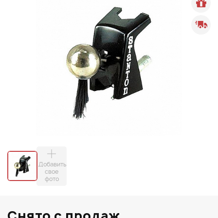
Добавить
свое
фото
Снято с продаж