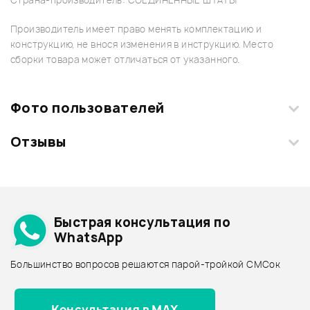
Страна-производитель: СОЕДИНЕННЫЕ ШТАТЫ
Производитель имеет право менять комплектацию и
конструкцию, не внося изменения в инструкцию. Место
сборки товара может отличаться от указанного.
Фото пользователей
Отзывы
Загрузите свои фотографии купленного товара и получите
+1000 бонусов
.
Смарт-навигатор
Добавить свое фото
Подробнее о STANTON
Быстрая консультация по
Архив товаров - дешевле
WhatsApp
Архив товаров - дороже
Большинство вопросов решаются парой-тройкой СМСок
Все товары STANTON
Архив товаров - новинки
Консультация в MAX