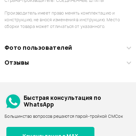
Страна-производитель: СОЕДИНЕННЫЕ ШТАТЫ
Производитель имеет право менять комплектацию и
конструкцию, не внося изменения в инструкцию. Место
сборки товара может отличаться от указанного.
Фото пользователей
Отзывы
Загрузите свои фотографии купленного товара и получите
+1000 бонусов
.
Смарт-навигатор
Добавить свое фото
Подробнее о HAL LEONARD
Быстрая консультация по
Архив товаров - дешевле
WhatsApp
Архив товаров - дороже
Большинство вопросов решаются парой-тройкой СМСок
Все товары HAL LEONARD
Архив товаров - новинки