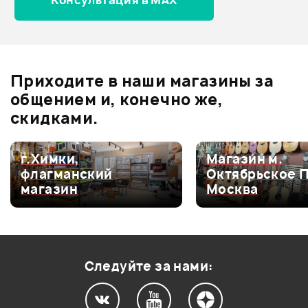
Консультация в MAX
Отзывы
Оставьте отзыв и получите
+1000
0
бонусов
.
Приходите в наши магазины за
0.0
общением и, конечно же,
скидками.
Оценка
5
0
г.Химки,
Магазин м.
флагманский
Октябрьское 
Оценка
4
0
магазин
Москва
Оценка
3
0
Оценка
2
0
Оценка
1
0
Следуйте за нами: