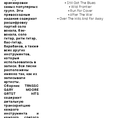
аранжировки
• Still Got The Blues
самых популярных
• Wild Frontier
групп. Эти
• Run For Cover
превосходные
• After The War
издания содержат
• Over The Hills And Far Away
расшифровку
партий соло
вокала, бэк-
вокала, соло
гитар, ритм гитар,
бас-гитар,
барабанов, а также
всех других
инструментов,
которые
использовались в
записи. Все песни
расположены
именно так, как их
записывали
артисты.
Сборник TRNSSC
GARY MOORE
GRTST HITS
содержит
детальную
транскрипцию
каждого
инструмента и
каждого спетого