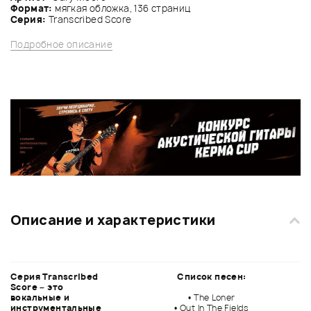
Формат:
мягкая обложка, 136 страниц
Серия:
Transcribed Score
Подробное описание
Описание и характеристики
Серия Transcribed
Список песен:
Score – это
вокальные и
• The Loner
инструментальные
• Out In The Fields