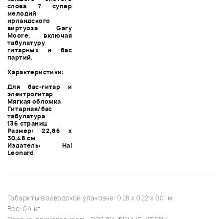
слова 7 супер
мелодий
ирландского
виртуоза Gary
Moore, включая
табулатуру
гитарных и бас
партий.
Характеристики:
Для бас-гитар и
электрогитар
Мягкая обложка
Гитарная/бас
табулатура
136 страниц
Размер: 22,86 х
30,48 см
Издатель: Hal
Leonard
Габариты в заводской упаковке: 0.28 x 0.22 x 0.01 м.
Вес: 0.4 кг