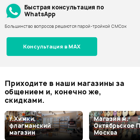
Быстрая консультация по
Архив товаров - дешевле
WhatsApp
Архив товаров - дороже
Большинство вопросов решаются парой-тройкой СМСок
Все товары HOHNER
Архив товаров - новинки
1 350 ₽
Консультация в MAX
АУДИО КАБЕЛЬ STAGG
NYC3/MPS2CMR
Отзывы
Оставьте отзыв и получите
+1000
0
бонусов
.
В корзину
Приходите в наши магазины за
0.0
общением и, конечно же,
скидками.
Оценка
5
0
г.Химки,
Магазин м.
флагманский
Октябрьское 
Оценка
4
0
магазин
Москва
Оценка
3
0