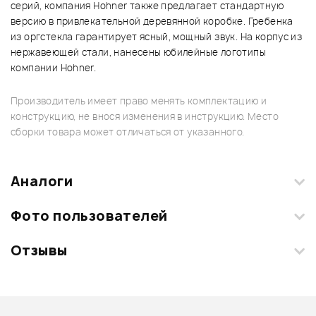
серий, компания Hohner также предлагает стандартную
версию в привлекательной деревянной коробке. Гребенка
из оргстекла гарантирует ясный, мощный звук. На корпус из
нержавеющей стали, нанесены юбилейные логотипы
компании Hohner.
Производитель имеет право менять комплектацию и
конструкцию, не внося изменения в инструкцию. Место
сборки товара может отличаться от указанного.
Аналоги
Фото пользователей
Отзывы
Загрузите свои фотографии купленного товара и получите
+1000 бонусов
.
Смарт-навигатор
Добавить свое фото
Подробнее о HOHNER