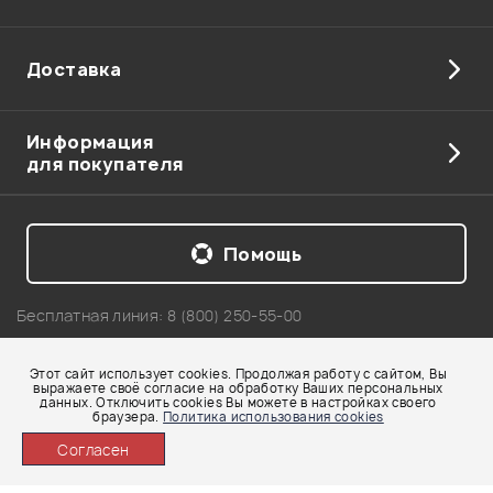
Доставка
Информация
для покупателя
Помощь
Бесплатная линия:
8 (800) 250-55-00
Telegram: +7 911 218-04-54
Этот сайт использует cookies. Продолжая работу с сайтом, Вы
Карта сайта
выражаете своё согласие на обработку Ваших персональных
данных. Отключить cookies Вы можете в настройках своего
© 2002-2026 Все права защищены. Использование материалов с сайта
браузера.
Политика использования cookies
www.pop-music.ru без разрешения запрещено!
Согласен