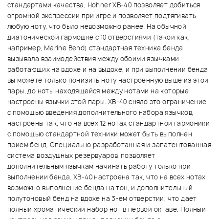
стандартами качества, Hohner XB-40 позволяет добиться
огромной экспрессии при игре и позволяет подтягивать
любую ноту, что было невозможно ранее. На обычной
диатонической гармошке с 10 отверстиями (такой как,
например, Marine Bend) стандартная техника бенда
вызывала взаимодействия между обоими язычками
работающих на вдохе и на выдохе, и при выполнении бенда
вы можете только понизить ноту настроенную выше из этой
пары, до ноты находящейся между нотами на которые
настроены язычки этой пары. XB-40 сняло это ограничение
с помощью введения дополнительного набора язычков,
настроены так, что на всех 12 нотах стандартной гармоники
с помощью стандартной техники может быть выполнен
прием бенд. Специально разработанная и запатентованная
система воздушных резервуаров, позволяет
дополнительным язычкам начинать работу только при
выполнении бенда. XB-40 настроена так, что на всех нотах
возможно выполнение бенда на тон, и дополнительный
полутоновый бенд на вдохе на 3-ем отверстии, что дает
полный хроматический набор нот в первой октаве. Полный