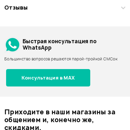
Отзывы
Загрузите свои фотографии купленного товара и получите
+1000 бонусов
.
Смарт-навигатор
Добавить свое фото
Подробнее о HOHNER
Быстрая консультация по
Архив товаров - дешевле
WhatsApp
Архив товаров - дороже
Большинство вопросов решаются парой-тройкой СМСок
Все товары HOHNER
Архив товаров - новинки
Консультация в MAX
Отзывы
Оставьте отзыв и получите
+1000
0
бонусов
.
Приходите в наши магазины за
0.0
общением и, конечно же,
скидками.