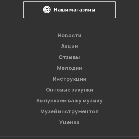
Наши магазины
Новости
Акции
Отзывы
Мелодии
Я даю
согласие
на обработку персональных данных в
Инструкции
соответствии с
Политикой в отношении обработки
персональных данных.
Оптовые закупки
Введите проверочное число:
Выпускаем вашу музыку
Музей инструментов
Уценка