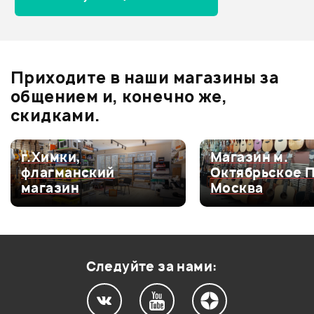
Отзывы
Оставьте отзыв и получите
+1000
0
бонусов
.
Приходите в наши магазины за
0.0
общением и, конечно же,
скидками.
Оценка
5
0
г.Химки,
Магазин м.
флагманский
Октябрьское 
Оценка
4
0
магазин
Москва
Оценка
3
0
Оценка
2
0
Оценка
1
0
Следуйте за нами: