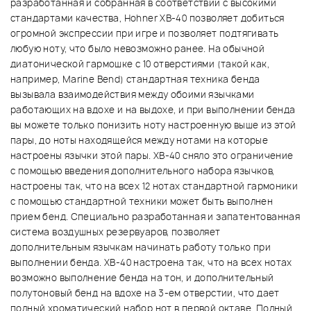
разработанная и собранная в соответствии с высокими
стандартами качества, Hohner XB-40 позволяет добиться
огромной экспрессии при игре и позволяет подтягивать
любую ноту, что было невозможно ранее. На обычной
диатонической гармошке с 10 отверстиями (такой как,
например, Marine Bend) стандартная техника бенда
вызывала взаимодействия между обоими язычками
работающих на вдохе и на выдохе, и при выполнении бенда
вы можете только понизить ноту настроенную выше из этой
пары, до ноты находящейся между нотами на которые
настроены язычки этой пары. XB-40 сняло это ограничение
с помощью введения дополнительного набора язычков,
настроены так, что на всех 12 нотах стандартной гармоники
с помощью стандартной техники может быть выполнен
прием бенд. Специально разработанная и запатентованная
система воздушных резервуаров, позволяет
дополнительным язычкам начинать работу только при
выполнении бенда. XB-40 настроена так, что на всех нотах
возможно выполнение бенда на тон, и дополнительный
полутоновый бенд на вдохе на 3-ем отверстии, что дает
полный хроматический набор нот в первой октаве. Полный