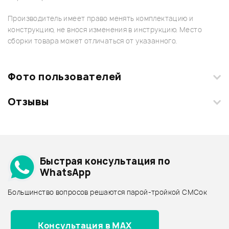
Производитель имеет право менять комплектацию и
конструкцию, не внося изменения в инструкцию. Место
сборки товара может отличаться от указанного.
Фото пользователей
Отзывы
Загрузите свои фотографии купленного товара и получите
+1000 бонусов
.
Смарт-навигатор
Добавить свое фото
Подробнее о HOHNER
Быстрая консультация по
Архив товаров - дешевле
WhatsApp
Архив товаров - дороже
Большинство вопросов решаются парой-тройкой СМСок
Все товары HOHNER
Архив товаров - новинки
Консультация в MAX