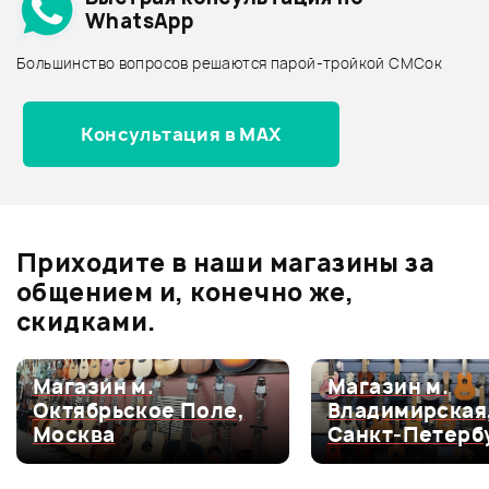
WhatsApp
Архив товаров - новинки
Большинство вопросов решаются парой-тройкой СМСок
Отзывы
Оставьте отзыв и получите
+1000
Консультация в MAX
0
бонусов
.
0.0
Приходите в наши магазины за
общением и, конечно же,
Оценка
5
0
скидками.
Оценка
4
0
Оценка
3
0
Магазин м.
Магазин м.
Октябрьское Поле,
Владимирская
Оценка
2
0
Москва
Санкт-Петерб
Оценка
1
0