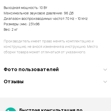
Выходная мощность: 10 Вт
Максимальное звуковое давление: 96 Дб
Диапазон воспроизводимых частот:70 Hz - 10 kHz
Размеры (мм): 231х96
Вес: 2 кг
Производитель имеет право менять комплектацию и
конструкцию, не внося изменения в инструкцию. Место
сборки товара может отличаться от указанного.
Фото пользователей
Отзывы
Загрузите свои фотографии купленного товара и получите
+1000 бонусов
.
Смарт-навигатор
Добавить свое фото
Архив товаров - дешевле
Быстрая консультация по
Архив товаров - дороже