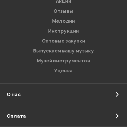
Акции
Отзывы
Я даю
согласие
на обработку персональных данных в
соответствии с
Политикой в отношении обработки
персональных данных.
Мелодии
Введите проверочное число:
Инструкции
Оптовые закупки
Выпускаем вашу музыку
Музей инструментов
Уценка
Отправить
О нас
Оплата