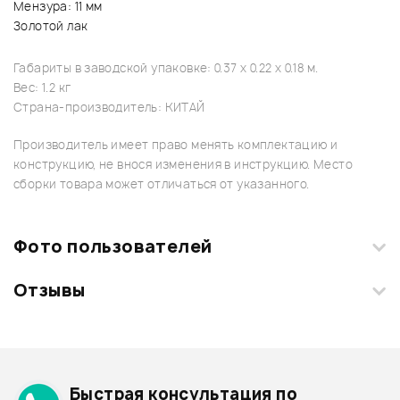
Мензура: 11 мм
Золотой лак
Габариты в заводской упаковке: 0.37 x 0.22 x 0.18 м.
Вес: 1.2 кг
Страна-производитель: КИТАЙ
Производитель имеет право менять комплектацию и
конструкцию, не внося изменения в инструкцию. Место
сборки товара может отличаться от указанного.
Фото пользователей
Отзывы
Загрузите свои фотографии купленного товара и получите
+1000 бонусов
.
Смарт-навигатор
Добавить свое фото
Подробнее о STAGG
Быстрая консультация по
Архив товаров - дешевле