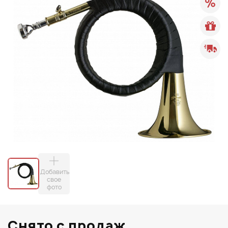
Добавить
свое
фото
Снято с продаж