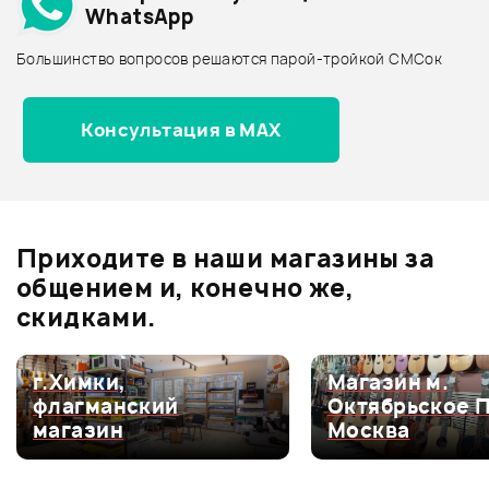
WhatsApp
Архив товаров - дороже
Большинство вопросов решаются парой-тройкой СМСок
Все товары STAGG
Архив товаров - новинки
Консультация в MAX
Отзывы
Оставьте отзыв и получите
+1000
0
бонусов
.
Приходите в наши магазины за
0.0
общением и, конечно же,
скидками.
Оценка
5
0
г.Химки,
Магазин м.
флагманский
Октябрьское 
Оценка
4
0
магазин
Москва
Оценка
3
0
Оценка
2
0