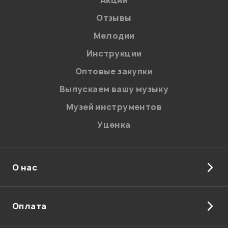
Акции
Отзывы
Мелодии
Я даю
согласие
на обработку персональных данных в
Инструкции
соответствии с
Политикой в отношении обработки
персональных данных.
Оптовые закупки
Введите проверочное число:
Выпускаем вашу музыку
Музей инструментов
Уценка
О нас
Отправить
Оплата