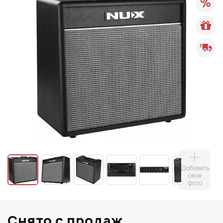
Добавить
свое
фото
Снято с продаж