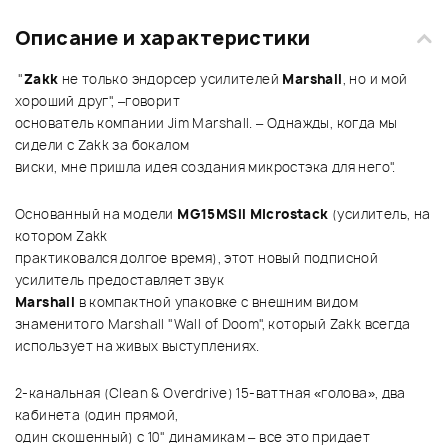
Описание и характеристики
"
Zakk
не только эндорсер усилителей
Marshall
, но и мой
хороший друг", –говорит
основатель компании Jim Marshall. – Однажды, когда мы
сидели с Zakk за бокалом
виски, мне пришла идея создания микростэка для него".
Основанный на модели
MG15MSII Microstack
(усилитель, на
котором Zakk
практиковался долгое время), этот новый подписной
усилитель предоставляет звук
Marshall
в компактной упаковке с внешним видом
знаменитого Marshall "Wall of Doom", который Zakk всегда
использует на живых выступлениях.
2-канальная (Clean & Overdrive) 15-ваттная «голова», два
кабинета (один прямой,
один скошенный) с 10" динамикам – все это придает