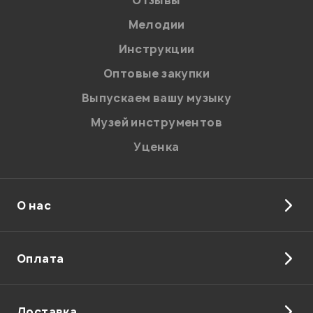
Отзывы
Мелодии
Бондарь Евгений
26.02.2010
Инструкции
Оптовые закупки
Выпускаем вашу музыку
Мой отзыв о товаре
Музей инструментов
Уценка
Ваша оценка:
Впечатления о товаре:
О нас
Оплата
Доставка