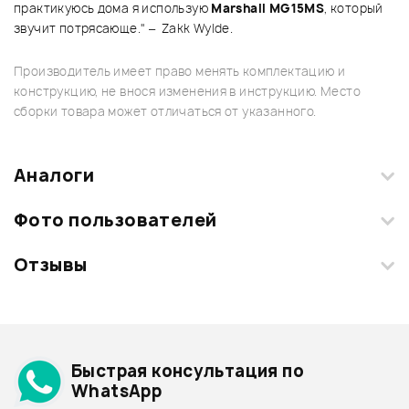
практикуюсь дома я использую
Marshall MG15MS
, который
звучит потрясающе." – Zakk Wylde.
Производитель имеет право менять комплектацию и
конструкцию, не внося изменения в инструкцию. Место
сборки товара может отличаться от указанного.
Аналоги
Фото пользователей
Отзывы
Загрузите свои фотографии купленного товара и получите
+1000 бонусов
.
Смарт-навигатор
Добавить свое фото
Подробнее о MARSHALL
Быстрая консультация по
Архив товаров - дешевле
WhatsApp
Архив товаров - дороже