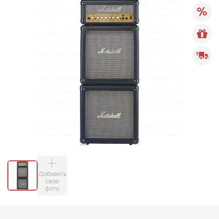
Добавить
свое
фото