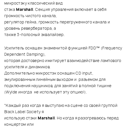
микростэку классический вид
стэка
Marshall
. Секция управления включает в себя
громкость чистого канала,
регулятор гейна, громкость перегруженного канала и
уровень ревербератора, а
также 3-полосный эквалайзер.
Усилитель оснащен знаменитой функцией FDD™ (Frequency
Dependent Damping),
которая достоверно имитирует взаимодействие лампового
усилителя и динамиков.
Дополнительно микростэк оснащен CD input,
эмулированным линейным выходом и разъемом для
подключения наушников, для занятий в полной тишине
(Wylde иногда не использует эту опцию!).
"Каждый раз когда я выступаю на сцене со своей группой
Black Label Society я
использую стэки
Marshall
. Но когда я разогреваюсь перед
концертом или