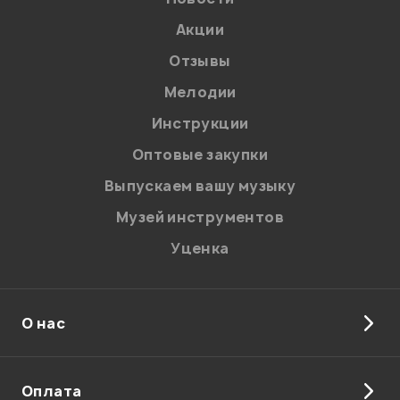
Акции
Отзывы
Мелодии
Я даю
согласие
на обработку персональных данных в
Инструкции
соответствии с
Политикой в отношении обработки
персональных данных.
Оптовые закупки
Введите проверочное число:
Выпускаем вашу музыку
Музей инструментов
Уценка
О нас
Отправить
Оплата