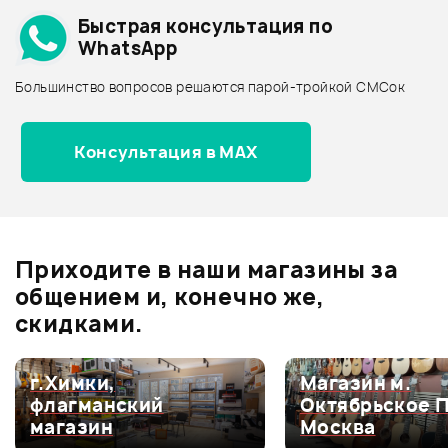
Быстрая консультация по
Архив товаров - дешевле
WhatsApp
Архив товаров - дороже
Большинство вопросов решаются парой-тройкой СМСок
Все товары BLACKSTAR
Архив товаров - новинки
Консультация в MAX
Отзывы
Оставьте отзыв и получите
+1000
0
бонусов
.
Приходите в наши магазины за
0.0
общением и, конечно же,
скидками.
Оценка
5
0
г.Химки,
Магазин м.
флагманский
Октябрьское 
Оценка
4
0
магазин
Москва
Оценка
3
0