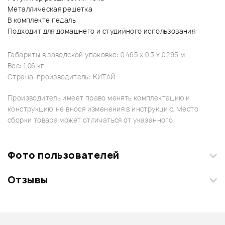
Металлическая решетка
В комплекте педаль
Подходит для домашнего и студийного использования
Габариты в заводской упаковке: 0.465 x 0.3 x 0.295 м.
Вес: 1.06 кг
Страна-производитель: КИТАЙ
Производитель имеет право менять комплектацию и
конструкцию, не внося изменения в инструкцию. Место
сборки товара может отличаться от указанного.
Фото пользователей
Отзывы
Загрузите свои фотографии купленного товара и получите
+1000 бонусов
.
Смарт-навигатор
Добавить свое фото
Подробнее о BLACKSTAR