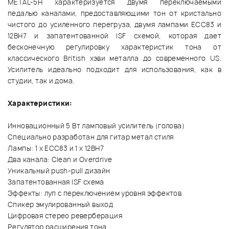
METAL-5Н характеризуется двумя переключаемыми
педалью каналами, предоставляющими тон от кристально
чистого до усиленного перегруза, двумя лампами ECC83 и
12BH7 и запатентованной ISF схемой, которая дает
бесконечную регулировку характеристик тона от
классического British хэви металла до современного US.
Усилитель идеально подходит для использования, как в
студии, так и дома.
Характеристики:
Инновационный 5 Вт ламповый усилитель (голова)
Специально разработан для гитар метал стиля
Лампы: 1 x ECC83 и 1 x 12BH7
Два канала: Clean и Overdrive
Уникальный push-pull дизайн
Запатентованная ISF схема
Эффекты: луп с переключением уровня эффектов
Спикер эмулированный выход
Цифровая стерео реверберация
Регулятор расширения тона