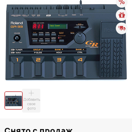
Добавить
свое
фото
Снято с продаж