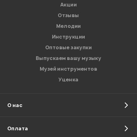
Акции
Отзывы
Мелодии
Я даю
согласие
на обработку персональных данных в
Инструкции
соответствии с
Политикой в отношении обработки
персональных данных.
Оптовые закупки
Введите проверочное число:
Выпускаем вашу музыку
Музей инструментов
Уценка
О нас
Отправить
Оплата