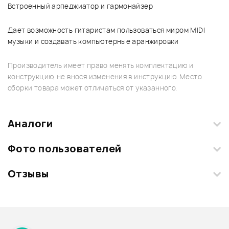
Встроенный арпеджиатор и гармонайзер
Дает возможность гитаристам пользоваться миром MIDI
музыки и создавать компьютерные аранжировки
Производитель имеет право менять комплектацию и
конструкцию, не внося изменения в инструкцию. Место
сборки товара может отличаться от указанного.
Аналоги
Фото пользователей
Отзывы
Загрузите свои фотографии купленного товара и получите
+1000 бонусов
.
Смарт-навигатор
Добавить свое фото
Подробнее о ROLAND