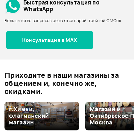
Быстрая консультация по
Архив товаров - дешевле
WhatsApp
Архив товаров - дороже
Большинство вопросов решаются парой-тройкой СМСок
Все товары ROLAND
Архив товаров - новинки
25 990 ₽
Консультация в MAX
РЭКОВЫЙ ШКАФ PROEL
STUDIORK08
Отзывы
Оставьте отзыв и получите
+1000
0
бонусов
.
В корзину
Приходите в наши магазины за
0.0
общением и, конечно же,
скидками.
Оценка
5
0
г.Химки,
Магазин м.
флагманский
Октябрьское 
Оценка
4
0
магазин
Москва
Оценка
3
0