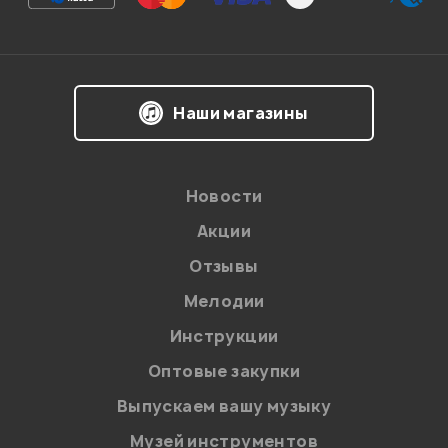
Впечатления о товаре:
Наши магазины
Новости
Акции
Отзывы
Мелодии
Я даю
согласие
на обработку персональных данных в
Инструкции
соответствии с
Политикой в отношении обработки
персональных данных.
Оптовые закупки
Введите проверочное число:
Выпускаем вашу музыку
Музей инструментов