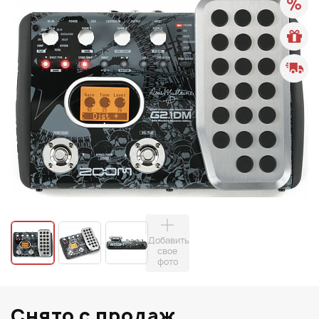
Добавить
свое
фото
Снято с продаж