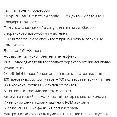
Тип: гитарный процессор
40 оригинальных патчей созданных Дэйвом Мастейном
Трафаретная графика
Педаль экспрессии образцу педали газа любимого
спортивного автомобиля Мастейна
USB интерфейс обеспечивает прямой режим записи на
компьютер
Большая 1,9" ЖК-панель
Новый, интуитивно понятный интерфейс
ZFX-3 звук двигателя воссоздает характеристики ламповых
усилителей
24-bit/96kHz преобразование частоты дискретизации
100 пресетных звуков гитары + 100 пользовательских патчей
83 высококачественных типов эффектов
6-полосный графический эквалайзер
Автоматический хроматический тюнер со светодиодами
Интегрированная драм-машина с PCM звуками
5-секундный цикл функция записи фразы
Ультра-низкий уровень шума (сотношение сигнал-шум 120