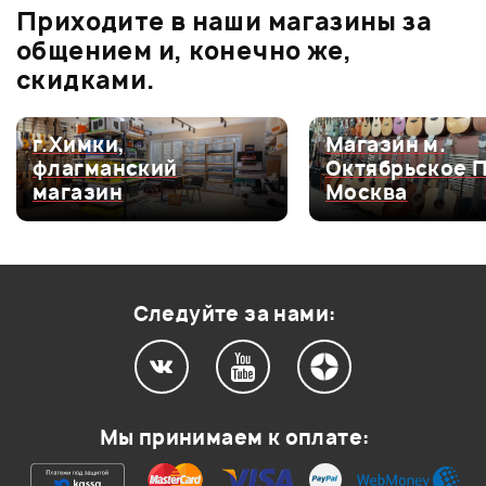
Приходите в наши магазины за
0.0
общением и, конечно же,
скидками.
Оценка
5
0
г.Химки,
Магазин м.
флагманский
Октябрьское 
Оценка
4
0
СТОЙКА ДЛЯ
МИКРОФОН 
магазин
Москва
НОУТБУКА ATHLETIC
SM11-CN
9 790 ₽
Оценка
3
0
L-6
СТУЛ ДЛЯ
Оценка
2
0
ГИТАРИСТА PROEL
KGST10
Оценка
1
0
Следуйте за нами:
Мой отзыв о товаре
Мы принимаем к оплате:
Ваша оценка: