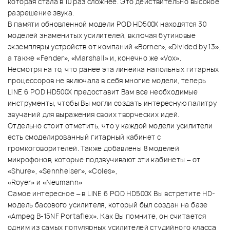
которая стала в 10 раз сложнее. Это действительно высокое
разрешение звука.
В памяти обновленной модели POD HD500X находятся 30
моделей знаменитых усилителей, включая бутиковые
экземпляры устройств от компаний «Borner», «Divided by 13»,
а также «Fender», «Marshall» и, конечно же «Vox».
Несмотря на то, что ранее эта линейка напольных гитарных
процессоров не включала в себя многие модели, теперь
LINE 6 POD HD500X предоставит Вам все необходимые
инструменты, чтобы Вы могли создать интересную палитру
звучаний для выражения своих творческих идей.
Отдельно стоит отметить, что у каждой модели усилители
есть смоделированный гитарный кабинет с
громкоговорителей. Также добавлены 8 моделей
микрофонов, которые подзвучивают эти кабинеты – от
«Shure», «Sennheiser», «Coles»,
«Royer» и «Neumann»
Самое интересное – в LINE 6 POD HD500X Вы встретите HD-
модель басового усилителя, который был создан на базе
«Ampeg B-15NF Portafleх». Как Вы помните, он считается
одним из самых популярных усилителей студийного класса