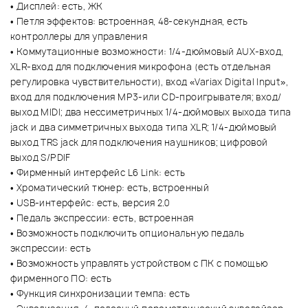
• Дисплей: есть, ЖК
• Петля эффектов: встроенная, 48-секундная, есть
контроллеры для управления
• Коммутационные возможности: 1/4-дюймовый AUX-вход,
XLR-вход для подключения микрофона (есть отдельная
регулировка чувствительности), вход «Variax Digital Input»,
вход для подключения MP3-или CD-проигрывателя; вход/
выход MIDI; два нессиметричных 1/4-дюймовых выхода типа
jack и два симметричных выхода типа XLR; 1/4-дюймовый
выход TRS jack для подключения наушников; цифровой
выход S/PDIF
• Фирменный интерфейс L6 Link: есть
• Хроматический тюнер: есть, встроенный
• USB-интерфейс: есть, версия 2.0
• Педаль экспрессии: есть, встроенная
• Возможность подключить опциональную педаль
экспрессии: есть
• Возможность управлять устройством с ПК с помощью
фирменного ПО: есть
• Функция синхронизации темпа: есть