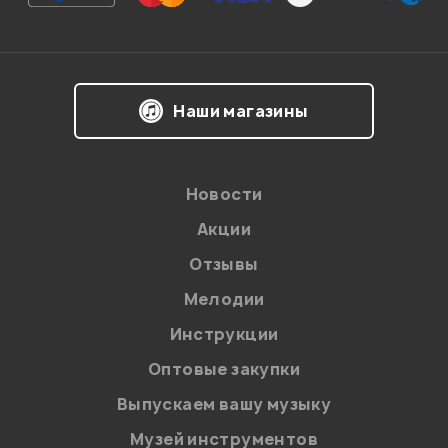
на одном процессоре, с разными настройками звука
для каждой гитары.
Если такой возможности нет, подскажите, есть ли у вас
процессоры с такой возможностью?
Наши магазины
Евгений
21.07.2021
Здравствуйте! Таких процессоров у нас нет.
Новости
Акции
Администратор
Отзывы
Мелодии
Инструкции
0
0
Оптовые закупки
здравствуйте.. подскажите.. LINE 6 POD HD500X или
Выпускаем вашу музыку
все же boss gt 100..
Музей инструментов