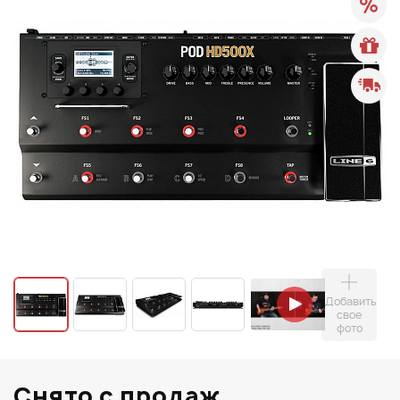
Добавить
свое
фото
Снято с продаж