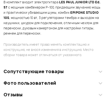
В комплект входит электрогитара
LES PAUL JUNIOR LTD Ed.
57
с мощным хамбекером P-100, придающим звучанию мощь
и практически убивающим шумы, комбик
EPIPONE STUDIO
10S
, мощностью 10 вт, 3 регуляторами тембра и выходом на
наушники, шнуром для подключения, отличным чехлом для
переноски, духовым камертоном для настройки гитары,
ремнем для переноски.
Производитель имеет право менять комплектацию и
конструкцию, не внося изменения в инструкцию. Место
сборки товара может отличаться от указанного.
Сопутствующие товары
Фото пользователей
Отзывы
Загрузите свои фотографии купленного товара и получите
+1000 бонусов
.
Смарт-навигатор