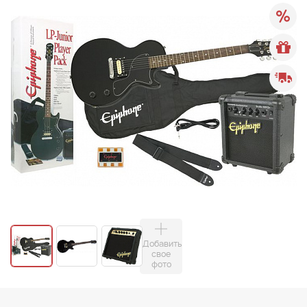
Добавить
свое
фото