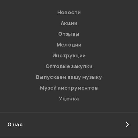
у меня одна фраза, Уделяйте побольше внимания к
тому что покупаете. И повторюсь для обучения очень
Новости
хороший вариант.
Акции
Бондарь Евгений
08.02.2010
Отзывы
Мелодии
Инструкции
Мой отзыв о товаре
Оптовые закупки
Выпускаем вашу музыку
Ваша оценка:
Музей инструментов
Впечатления о товаре:
Уценка
О нас