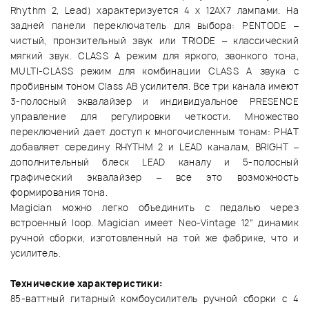
Rhythm 2, Lead) характеризуется 4 x 12AX7 лампами. На
задней панели переключатель для выбора: PENTODE –
чистый, пронзительный звук или TRIODE – классический
мягкий звук. CLASS A режим для яркого, звонкого тона,
MULTI-CLASS режим для комбинации CLASS A звука с
пробивным тоном Class AB усилителя. Все три канала имеют
3-полосный эквалайзер и индивидуальное PRESENCE
управление для регулировки четкости. Множество
переключений дает доступ к многочисленным тонам: PHAT
добавляет середину RHYTHM 2 и LEAD каналам, BRIGHT –
дополнительный блеск LEAD каналу и 5-полосный
графический эквалайзер – все это возможность
формирования тона.
Magician можно легко объединить с педалью через
встроенный loop. Magician имеет Neo-Vintage 12" динамик
ручной сборки, изготовленный на той же фабрике, что и
усилитель.
Технические характеристики:
85-ваттный гитарный комбоусилитель ручной сборки с 4