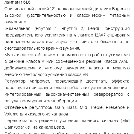
лампами 6L6.
Оригинальный легкий 12" неоклассический динамик Bugera с
высокой чувствительностью и классическим гитарным
звучанием.
3-канальная (Rhythm 1, Rhythm 2, Lead) конструкция
предварительного усилителя на 4 лампах 12AX7 с широким
диапазоном характера звука - от чистого блюзового до
сногсшибательного кранч-звучания.
Мультиклассовый режим с возможностью работы усилителя
в режиме класса A или совмещенном режиме класса A/AB,
добавляющему к чистому звучанию класса A мощную
энергию пентодного усиления класса AB.
Регулятор Varipower, позволяющий достигать эффекта
перегрузки при сравнительно небольших уровнях усиления.
Интегрированный высококачественный ревербератор с
регулятором уровня реверберации.
Отдельные регуляторы Gain, Bass, Mid, Treble, Presence и
Volume для каждого из каналов.
Переключатель режимов усиления входного сигнала (Mid
Gain/Sparkle) на канале Lead.
Гибкое управление тембром при помощи 5-полосного