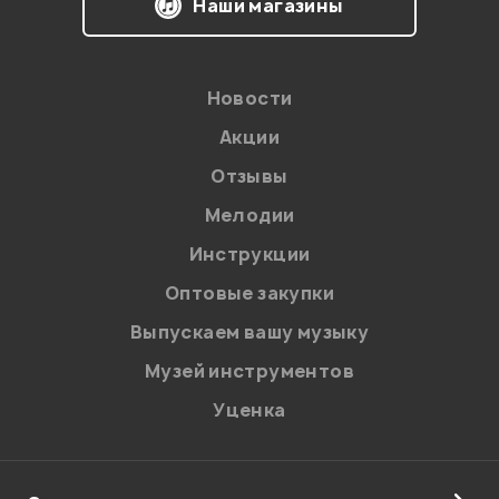
Наши магазины
Новости
Акции
Отзывы
Я даю
согласие
на обработку персональных данных в
соответствии с
Политикой в отношении обработки
персональных данных.
Мелодии
Введите проверочное число:
Инструкции
Оптовые закупки
Выпускаем вашу музыку
Музей инструментов
Уценка
Отправить