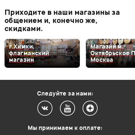
Приходите в наши магазины за
0.0
общением и, конечно же,
скидками.
Оценка
5
0
г.Химки,
Магазин м.
флагманский
Октябрьское 
Оценка
4
0
магазин
Москва
Оценка
3
0
Оценка
2
0
Оценка
1
0
Следуйте за нами:
Мой отзыв о товаре
Мы принимаем к оплате: