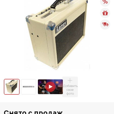
Добавить
свое
фото
Снято с продаж