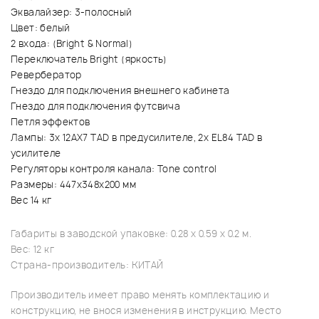
Эквалайзер: 3-полосный
Цвет: белый
2 входа: (Bright & Normal)
Переключатель Bright (яркость)
Ревербератор
Гнездо для подключения внешнего кабинета
Гнездо для подключения футсвича
Петля эффектов
Лампы: 3x 12AX7 TAD в предусилителе, 2x EL84 TAD в
усилителе
Регуляторы контроля канала: Tone control
Размеры: 447х348х200 мм
Вес 14 кг
Габариты в заводской упаковке: 0.28 x 0.59 x 0.2 м.
Вес: 12 кг
Страна-производитель: КИТАЙ
Производитель имеет право менять комплектацию и
конструкцию, не внося изменения в инструкцию. Место