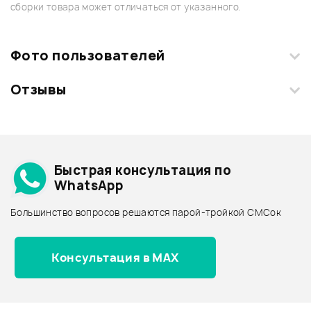
сборки товара может отличаться от указанного.
Фото пользователей
Отзывы
Загрузите свои фотографии купленного товара и получите
+1000 бонусов
.
Смарт-навигатор
Добавить свое фото
Подробнее о LANEY
Быстрая консультация по
Архив товаров - дешевле
WhatsApp
Архив товаров - дороже
Большинство вопросов решаются парой-тройкой СМСок
Все товары LANEY
Архив товаров - новинки
Консультация в MAX
Отзывы
Оставьте отзыв и получите
+1000
0
бонусов
.