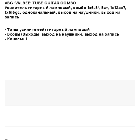
VBG ‘VALBEE‘ TUBE GUITAR COMBO
Усилитель гитарный ламповый, комбо 1х6.5‘, 5вт, 1х12ax7,
1x6l6gc, одноканальный, выход на наушники, выход на
запись
•
Типы усилителей:
гитарный ламповый
•
Входы/Выходы:
выход на наушники, выход на запись
•
Каналы:
1