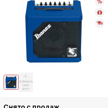
Добавить
свое
фото
Снято с продаж