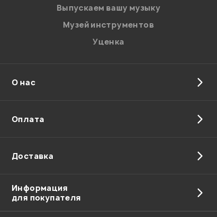
Выпускаем вашу музыку
Музей инструментов
Уценка
О нас
Я даю
согласие
на обработку персональных данных в
соответствии с
Политикой в отношении обработки
персональных данных.
Оплата
Введите проверочное число:
Доставка
Информация
для покупателя
Отправить