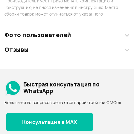
Производитель имеет право менять комплектацию и
конструкцию, не внося изменения в инструкцию. Место
сборки товара может отличаться от указанного.
Фото пользователей
Отзывы
Загрузите свои фотографии купленного товара и получите
+1000 бонусов
.
Смарт-навигатор
Добавить свое фото
Подробнее о IBANEZ
Быстрая консультация по
Архив товаров - дешевле
WhatsApp
Архив товаров - дороже
Большинство вопросов решаются парой-тройкой СМСок
Все товары IBANEZ
Архив товаров - новинки
Консультация в MAX