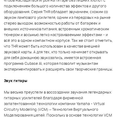
чтобы насладиться игрой на гитаре без лишних хлопот с
подключением большого количества эффектов и другого
оборудования. Серия THR обладает звучанием, схожим со
звуком лампового усилителя, одним из передовых на рынке
стерео выходом, возможностью работы от батареек и
внешних источников питания, встроенным хроматическим
тюнером и восьмью легко настраиваемыми эффектами - и
всё это в одном компактном корпусе. Так же стоит отметить,
что THR может быть использован в качестве внешней
звуковой карты. А для тех, кто только начинает открывать
для себя домашнюю звукозапись, имеется встроенная
программа Cubase AI, которая позволит музыкантам
экспериментировать и расширять свои творческие границы.
Звук гитары
Мы весьма преуспели в воссоздании звучания легендарных
гитарных усилителей благодаря фирменной
запатентованной технологии компании Yamaha - Virtual
Circuitry Modelling (VCM) – Технология Виртуального
Моделирования цепей. Поскольку в основе технологии VCM