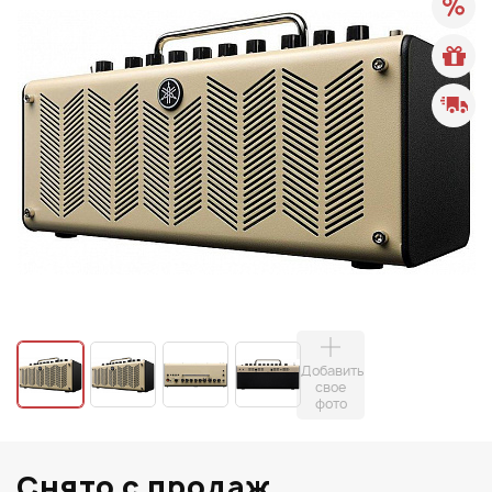
Добавить
свое
фото
Снято с продаж