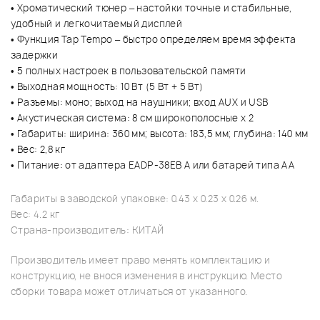
• Хроматический тюнер – настойки точные и стабильные,
удобный и легкочитаемый дисплей
• Функция Tap Tempo – быстро определяем время эффекта
задержки
• 5 полных настроек в пользовательской памяти
• Выходная мощность: 10 Вт (5 Вт + 5 Вт)
• Разъемы: моно; выход на наушники; вход AUX и USB
• Акустическая система: 8 см широкополосные x 2
• Габариты: ширина: 360 мм; высота: 183,5 мм; глубина: 140 мм
• Вес: 2,8 кг
• Питание: от адаптера EADP-38EB A или батарей типа AA
Габариты в заводской упаковке: 0.43 x 0.23 x 0.26 м.
Вес: 4.2 кг
Страна-производитель: КИТАЙ
Производитель имеет право менять комплектацию и
конструкцию, не внося изменения в инструкцию. Место
сборки товара может отличаться от указанного.