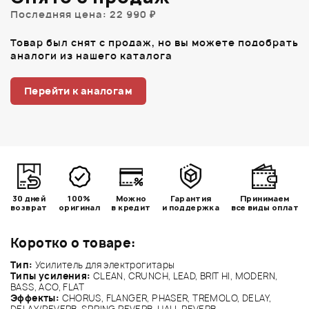
Последняя цена: 22 990 ₽
Товар был снят с продаж, но вы можете подобрать
аналоги из нашего каталога
Перейти к аналогам
30 дней
100%
Можно
Гарантия
Принимаем
возврат
оригинал
в кредит
и поддержка
все виды оплат
Коротко о товаре:
Тип:
Усилитель для электрогитары
Типы усиления:
CLEAN, CRUNCH, LEAD, BRIT HI, MODERN,
BASS, ACO, FLAT
Эффекты:
CHORUS, FLANGER, PHASER, TREMOLO, DELAY,
DELAY/REVERB, SPRING REVERB, HALL REVERB