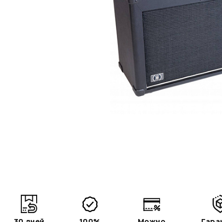
30 дней
100%
Можно
Гара