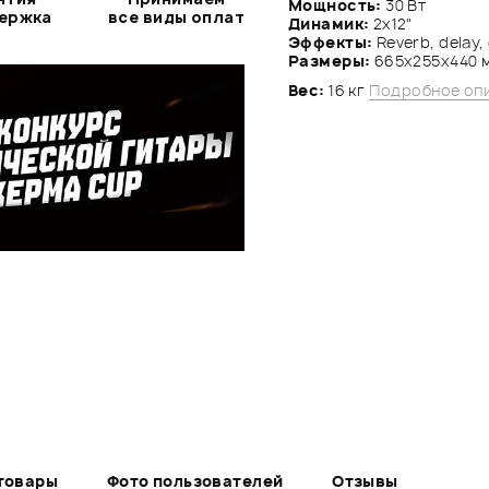
Мощность:
30 Вт
держка
все виды оплат
Динамик:
2х12"
Эффекты:
Reverb, delay,
Размеры:
665x255x440 
Вес:
16 кг
Подробное оп
товары
Фото пользователей
Отзывы