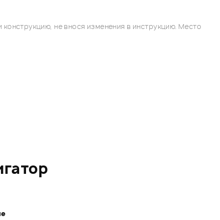
 конструкцию, не внося изменения в инструкцию. Место
игатор
ле