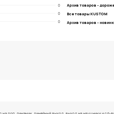
0
Архив товаров - дорож
0
Все товары KUSTOM
0
Архив товаров - новин
од на доп. динамик, линейный выход, выход на наушники и cd-