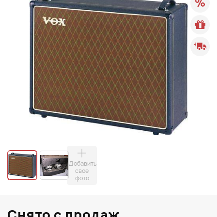
Добавить
свое
фото
Снято с продаж