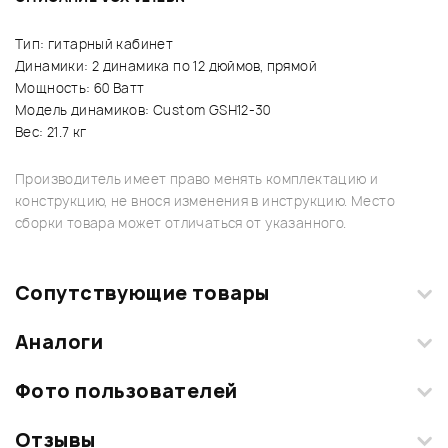
Тип: гитарный кабинет
Динамики: 2 динамика по 12 дюймов, прямой
Мощность: 60 Ватт
Модель динамиков: Custom GSH12-30
Вес: 21.7 кг
Производитель имеет право менять комплектацию и
конструкцию, не внося изменения в инструкцию. Место
сборки товара может отличаться от указанного.
Сопутствующие товары
Аналоги
Фото пользователей
Отзывы
Загрузите свои фотографии купленного товара и получите