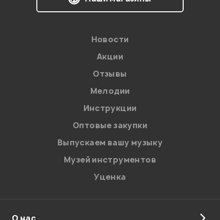
поставщиков, но есть возможность заказать по
предоплате другого цвета VOX V212NT(Night
Train).
По вопросам о заказе обращайтесь к нашим
Новости
менеджерам.
Акции
Отзывы
Администратор
Мелодии
Инструкции
Оптовые закупки
0
0
Выпускаем вашу музыку
Качественный, громкий, тёплый звук, поможет
Музей инструментов
оценить дорогую гитару в домашних условиях, хотя
возможно будут проблемы с соседями, всё таки он
Уценка
весьма весьма громковат для дома, но попробовать
можно, если весь максимум громкости не выкручивать.
Советую.
О нас