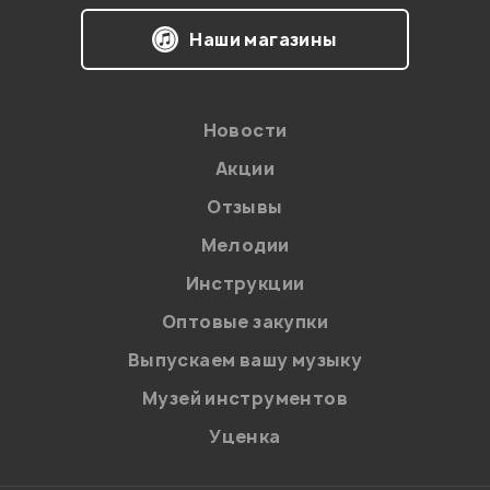
Наши магазины
Новости
Акции
Отзывы
Мелодии
Я даю
согласие
на обработку персональных данных в
Инструкции
соответствии с
Политикой в отношении обработки
персональных данных.
Оптовые закупки
Введите проверочное число:
Выпускаем вашу музыку
Музей инструментов
Уценка