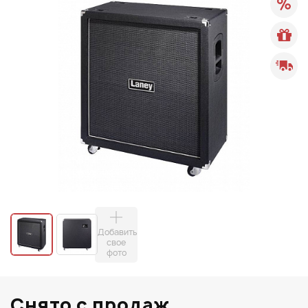
Добавить
свое
фото
Снято с продаж