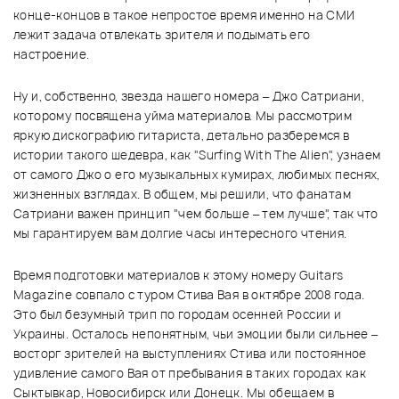
конце-концов в такое непростое время именно на СМИ
лежит задача отвлекать зрителя и подымать его
настроение.
Ну и, собственно, звезда нашего номера – Джо Сатриани,
которому посвящена уйма материалов. Мы рассмотрим
яркую дискографию гитариста, детально разберемся в
истории такого шедевра, как "Surfing With The Alien", узнаем
от самого Джо о его музыкальных кумирах, любимых песнях,
жизненных взглядах. В общем, мы решили, что фанатам
Сатриани важен принцип "чем больше – тем лучше", так что
мы гарантируем вам долгие часы интересного чтения.
Время подготовки материалов к этому номеру Guitars
Magazine совпало с туром Стива Вая в октябре 2008 года.
Это был безумный трип по городам осенней России и
Украины. Осталось непонятным, чьи эмоции были сильнее –
восторг зрителей на выступлениях Стива или постоянное
удивление самого Вая от пребывания в таких городах как
Сыктывкар, Новосибирск или Донецк. Мы обещаем в