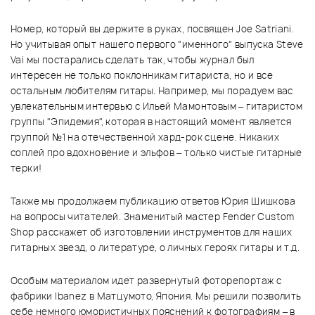
Номер, который вы держите в руках, посвящен Joe Satriani.
Но учитывая опыт нашего первого "именного" выпуска Steve
Vai мы постарались сделать так, чтобы журнал был
интересен не только поклонникам гитариста, но и все
остальным любителям гитары. Например, мы порадуем вас
увлекательным интервью с Ильей Мамонтовым – гитаристом
группы "Эпидемия", которая в настоящий момент является
группой №1 на отечественной хард-рок сцене. Никаких
соплей про вдохновение и эльфов – только чистые гитарные
терки!
Также мы продолжаем публикацию ответов Юрия Шишкова
на вопросы читателей. Знаменитый мастер Fender Custom
Shop расскажет об изготовлении инструментов для наших
гитарных звезд, о литературе, о личных героях гитары и т.д.
Особым материалом идет развернутый фоторепортаж с
фабрики Ibanez в Матцумото, Япония. Мы решили позволить
себе немного юмористичных пояснений к фотографиям – в