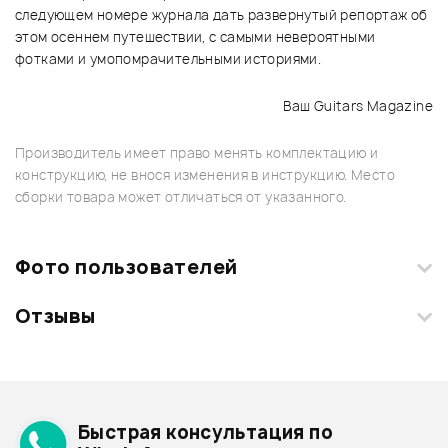
следующем номере журнала дать развернутый репортаж об
этом осеннем путешествии, с самыми невероятными
фотками и умопомрачительными историями.
Ваш Guitars Magazine
Производитель имеет право менять комплектацию и
конструкцию, не внося изменения в инструкцию. Место
сборки товара может отличаться от указанного.
Фото пользователей
Отзывы
Загрузите свои фотографии купленного товара и получите
+1000 бонусов
.
Смарт-навигатор
Добавить свое фото
Подробнее о РОССИЯ
Быстрая консультация по
Архив товаров - дешевле