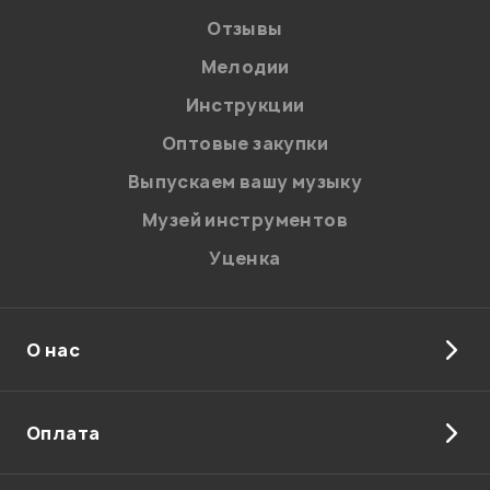
Отзывы
Мелодии
Я даю
согласие
на обработку персональных данных в
Инструкции
соответствии с
Политикой в отношении обработки
персональных данных.
Оптовые закупки
Введите проверочное число:
Выпускаем вашу музыку
Музей инструментов
Уценка
О нас
Отправить
Оплата