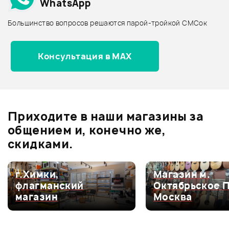
WhatsApp
Архив товаров - дороже
Большинство вопросов решаются парой-тройкой СМСок
Все товары РОССИЯ
Архив товаров - новинки
Консультация в MAX
Отзывы
Оставьте отзыв и получите
+1000
0
бонусов
.
Приходите в наши магазины за
0.0
общением и, конечно же,
скидками.
Оценка
5
0
г.Химки,
Магазин м.
флагманский
Октябрьское 
Оценка
4
0
магазин
Москва
Оценка
3
0
Оценка
2
0