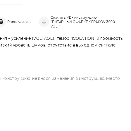
Скачать PDF инструкцию
Распечатать
"ГИТАРНЫЙ ЭФФЕКТ YERASOV 3000
VOLT"
ния - усиление (VOLTAGE), тембр (ISOLATION) и громкость
изкий уровень шумов, отсутствие в выходном сигнале
 конструкцию, не внося изменения в инструкцию. Место