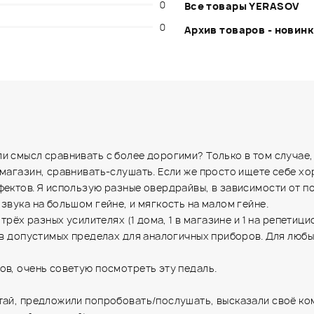
0
Все товары YERASOV
0
Архив товаров - новин
 смысл сравнивать с более дорогими? Только в том случае, 
магазин, сравнивать-слушать. Если же просто ищете себе хо
фектов. Я использую разные овердрайвы, в зависимости от п
звука на большом гейне, и мягкость на малом гейне.
трёх разных усилителях (1 дома, 1 в магазине и 1 на репетици
я в допустимых пределах для аналогичных приборов. Для любы
ов, очень советую посмотреть эту педаль.
нтай, предложили попробовать/послушать, высказали своё к