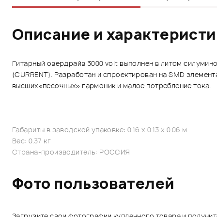
Описание и характерист
Гитарный овердрайв 3000 volt выполнен в литом силумино
(CURRENT). Разработан и спроектирован на SMD элемента
высших«песочных» гармоник и малое потребление тока.
Габариты в заводской упаковке: 0.16 x 0.13 x 0.06 м.
Вес: 0.37 кг
Страна-производитель: РОССИЯ
Фото пользователей
Загрузите свои фотографии купленного товара и получи