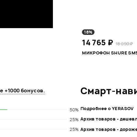
18%
14 765 ₽
18 090 ₽
МИКРОФОН SHURE SM
Смарт-нав
те
+1000 бонусов
.
Подробнее о YERASOV
50%
Архив товаров - дешев
25%
25%
Архив товаров - дорож