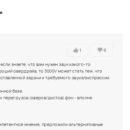
ки
1
0
если знаете, что вам нужен звук какого-то
роший овердрайв, то 3000V может стать тем, что
оставленной задачи и требуемого звука/экспрессии.
онной базе.
х перегрузов (оверов/дистов) фон - вполне
омпетентное мнение, предложили альтернативные