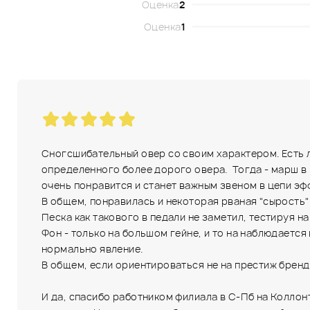
Оценка
2
Оценка
1
Сногсшибательный овер со своим характером. Есть ли
определенного более дорого овера. Тогда - марш в 
очень понравится и станет важным звеном в цепи эф
В общем, понравилась и некоторая рваная "сырость" 
Песка как такового в педали не заметил, тестируя на 
Фон - только на большом гейне, и то на наблюдаетс
нормально явление.
В общем, если ориентироваться не на престиж бренд
И да, спасибо работником филиала в С-Пб на Колло