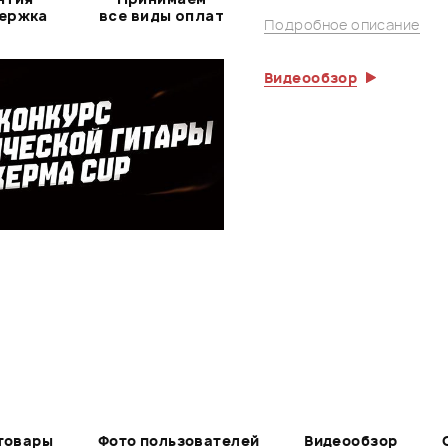
держка
все виды оплат
Подробное описание
Видеообзор
товары
Фото пользователей
Видеообзор