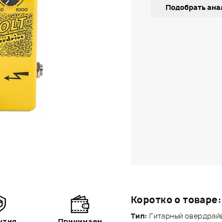
Подобрать ана
Коротко о товаре:
Тип:
Гитарный овердрай
нтия
Принимаем