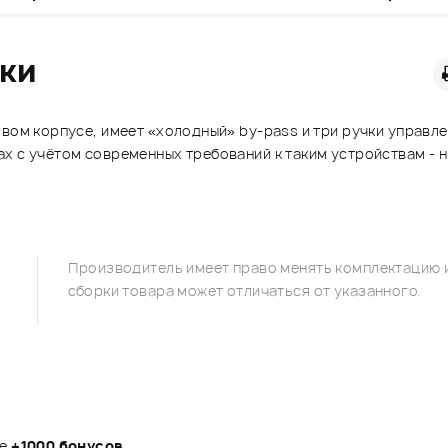
ики
вом корпусе, имеет «холодный» by-pass и три ручки управле
х с учётом современных требований к таким устройствам - н
Производитель имеет право менять комплектацию и
сборки товара может отличаться от указанного.
те
+1000 бонусов
.