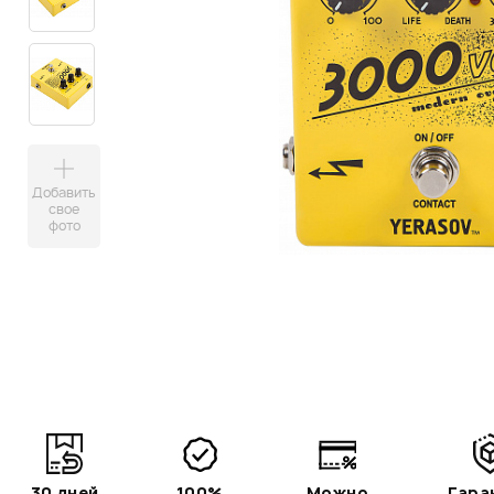
Добавить
свое
фото
30 дней
100%
Можно
Гара