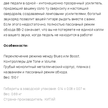
две педали в одной - интонационно прозрачный усилитель,
придающий вашему соло ту сверхсилу и настоящий
овердрайв, создаваемый ламповыми усилителями, богатый
звукоряд позволит вашей гитаре рыдать вместе с вами.
Если этого недостаточно, полностью пассивный режим
обхода BB-2 означает, что вы не потеряете не единой капли
из вашего звука, когда педаль не находится в работе!
Особенности:
Переключение режима между Blues или Boost.
Контроллеры для Tone и Volume.
Грубый монолитный металлический корпус, планка с
названием и пассивный режим обхода.
Вес: 510 г
Габариты в заводской упаковке: 0.14 x 0.08 x 0.07 м.
Вес: 0.69 кг
Страна-производитель: КИТАЙ