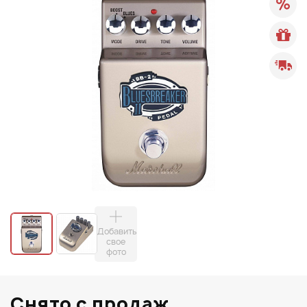
Добавить
свое
фото
Снято с продаж