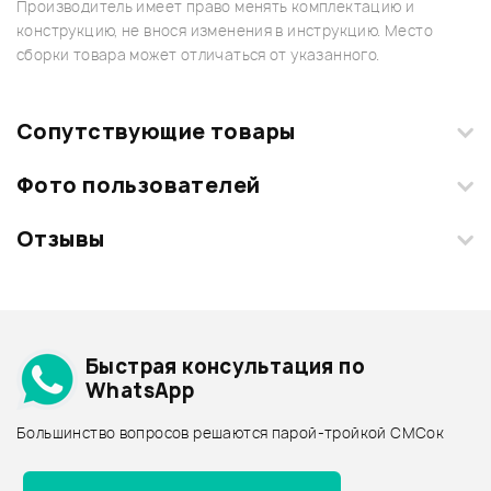
Производитель имеет право менять комплектацию и
конструкцию, не внося изменения в инструкцию. Место
сборки товара может отличаться от указанного.
Сопутствующие товары
Фото пользователей
Отзывы
Загрузите свои фотографии купленного товара и получите
+1000 бонусов
.
Смарт-навигатор
Добавить свое фото
Подробнее о MARSHALL
Быстрая консультация по
Архив товаров - дешевле
WhatsApp
Архив товаров - дороже
Большинство вопросов решаются парой-тройкой СМСок
Все товары MARSHALL
12%
ХИТ
ХИТ
Архив товаров - новинки